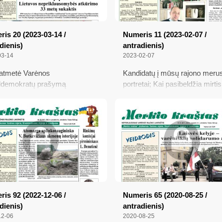
is 20 (2023-03-14 /
Numeris 11 (2023-02-07 /
dienis)
antradienis)
03-14
2023-02-07
atmetė Varėnos
Kandidatų į mūsų rajono meru
ldemokratų prašymą
portretai; Kai pasibeldžia mirtis.
aičiuoti rinkėjų balsus;
Ilgai lauktas geriatrijos skyrius
oje paminėta Lietuvos
Varėnos ligoninėje – atidarytas
klausomybės atkūrimo 33
sukaktis; Automobilio
ėjui skyrė ilgą viešnagę
e; Deklaruojantiems pajamas
is 92 (2022-12-06 /
Numeris 65 (2020-08-25 /
dienis)
antradienis)
12-06
2020-08-25