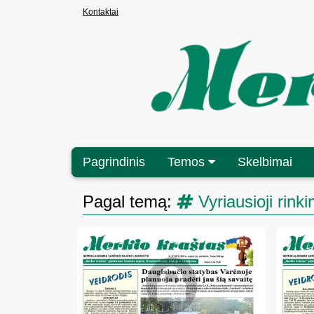
Kontaktai
Pagrindinis
Temos
Skelbimai
Pagal temą:
Vyriausioji rink