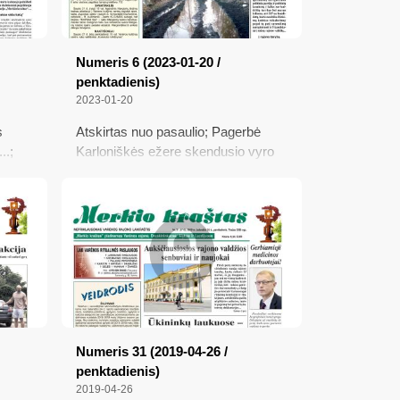
Numeris 6 (2023-01-20 /
penktadienis)
2023-01-20
s
Atskirtas nuo pasaulio; Pagerbė
..;
Karloniškės ežere skendusio vyro
gelbėtoją; Lietuvos mažoji kultūros
;
sostinė Marcinkonys metus pradėjo
įspūdingu renginiu; Rinkimai
penkiems kandidatams jau
pasibaigė
Numeris 31 (2019-04-26 /
penktadienis)
2019-04-26