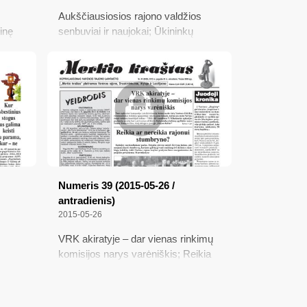
Aukščiausiosios rajono valdžios
tinę
senbuviai ir naujokai; Ūkininkų
laukuose – smėlio stulpai...;
“
Nedzingėje degė ferma; Prasideda
brandos egzaminai; Rastas dingusio
mo
jaunuolio kūnas
Numeris 39 (2015-05-26 /
antradienis)
2015-05-26
VRK akiratyje – dar vienas rinkimų
komisijos narys varėniškis; Reikia
oda ir
ar nereikia rajonui stumbryno?;
gus
Daug verslininkų
ur –