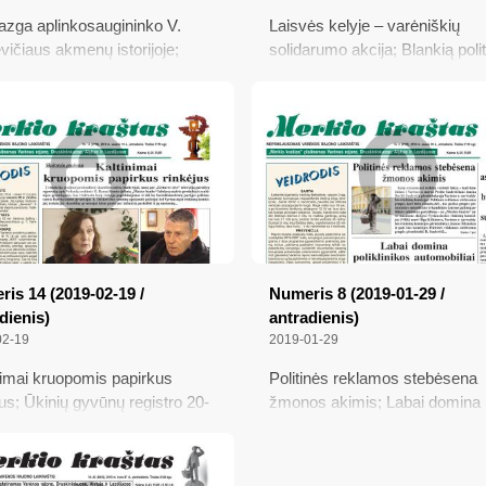
zga aplinkosaugininko V.
Laisvės kelyje – varėniškių
vičiaus akmenų istorijoje;
solidarumo akcija; Blankią poli
ajai bendradarbei Ukrainoje
kampaniją paįvairino anonimo
anos elektrą gaminančios
skundas; „Jaunimo diena 2020
os; Ženkliai brangs gyvenimas
Varėnoje; Rekomendacijos dėl
s namuose; Rinkimų komisijai
ugdymo ikimokyklinėse ugdy
ninkaus L. Denutienė
įstaigose ir mokyklose
is 14 (2019-02-19 /
Numeris 8 (2019-01-29 /
dienis)
antradienis)
02-19
2019-01-29
nimai kruopomis papirkus
Politinės reklamos stebėsena
jus; Ūkinių gyvūnų registro 20-
žmonos akimis; Labai domina
; Karo medicinos tarnybos
poliklinikos automobiliai; Pardu
kymas
dviračius; Kur asbestinius sto
bus galima keisti su parama, k