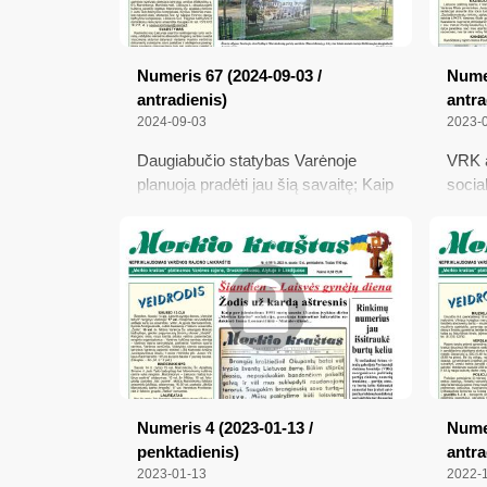
Numeris 67 (2024-09-03 /
Numer
antradienis)
antra
2024-09-03
2023-
Daugiabučio statybas Varėnoje
VRK 
planuoja pradėti jau šią savaitę; Kaip
socia
privažiuoti prie Lavyso ežero?;
persk
Ėmėsi tarpininko vaidmens tarp
Varėn
ūkininkų ir bankų; Vyriausioji rinkimų
nepri
komisija primena; Šį mėnesį
metų 
vairuotojų laukia intensyvūs policijos
padeg
reidai; Prašo pagalbos
cypėj
Numeris 4 (2023-01-13 /
Numer
penktadienis)
antra
2023-01-13
2022-