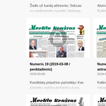
Žodis už kardą aštresnis; Seksas
Atoma
su nepilnamete nuvedė į belangę;
Butke
Karloniškės ežere skendęs vyras -
Būsim
gyvas; Rinkimų numerius jau
padov
išsitraukė burtų keliu
įrang
globo
pirmi
Numeris 19 (2019-03-08 /
Numer
penktadienis)
antra
2019-03-08
2019-
Kandidatą pripažino pažeidėju; Kas
Kalti
prigriebs aplinką teršiančių šunų
rinkė
šeimininkus?; „Swedbank“
metis
komentaras
atsa