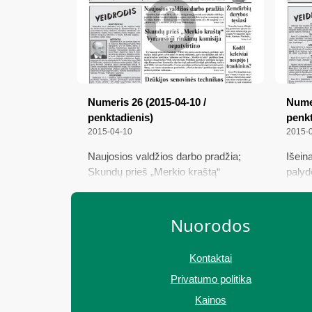
Numeris 26 (2015-04-10 /
Numer
penktadienis)
penkt
2015-04-10
2015-
Naujosios valdžios darbo pradžia;
Išeina
Skundų prieš „Merkio kraštą“
palyd
Vyriausioji rinkimų komisija
biudž
nepatvirtino; Dzūkijos senovinės
žinio
technikos klubas kviečia; Daigai ir
Siaub
Nuorodos
agregatas malkoms skaldyti;
džiug
Žemdirbių derybos tęsiasi; Kodėl
Kontaktai
keleiviai nespėjo į traukinius?
Privatumo politika
Kainos