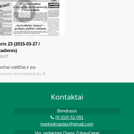
ne
is 23 (2015-03-27 /
adienis)
03-27
nčiai valdžiai ir jos
ovams kompensacijų iš
eto užteks; „Savivaldybės
se“ – paslėpta politinė reklama;
o naktį Sarapiniškėse pakeitė
Kontaktai
i diena
Bendrasis
(0 310) 51 091
merkiokrastas@gmail.com
Vyr. redaktorė Diana Zubavičienė