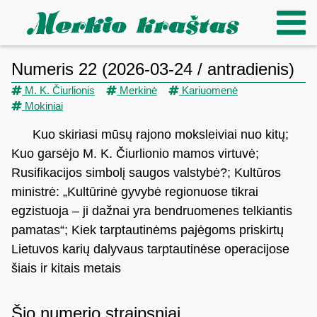
Numeris 22 (2026-03-24 / antradienis)
M. K. Čiurlionis
Merkinė
Kariuomenė
Mokiniai
Kuo skiriasi mūsų rajono moksleiviai nuo kitų;
Kuo garsėjo M. K. Čiurlionio mamos virtuvė;
Rusifikacijos simbolį saugos valstybė?; Kultūros
ministrė: „Kultūrinė gyvybė regionuose tikrai
egzistuoja – ji dažnai yra bendruomenes telkiantis
pamatas“; Kiek tarptautinėms pajėgoms priskirtų
Lietuvos karių dalyvaus tarptautinėse operacijose
šiais ir kitais metais
Šio numerio straipsniai