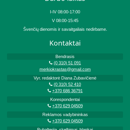
I-IV 08:00-17:00
V 08:00-15:45
Švenčių dienomis ir savaitgaliais nedirbame.
Kontaktai
Bendrasis
(0 310) 51 091
merkiokrastas@gmail.com
Vyr. redaktorė Diana Zubavičienė
(0 310) 52 410
+370 686 36791
Korespondentai
+370 629 04509
Reklamos vadybininkas
+370 629 04509
Buhalterija, skelbimai, blankai