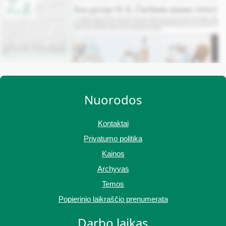
Nuorodos
Kontaktai
Privatumo politika
Kainos
Archyvas
Temos
Popierinio laikraščio prenumerata
Darbo laikas