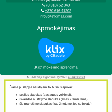
(0 310) 52 343
+370 616 41202
infovd4@gmail.com
Apmokėjimas
„Klix“ mokėjimo sprendimai
MB Mažieji algoritmai
2023
eLaikrastis.lt
Šiame puslapyje naudojami tik būtini slapukai:
sesijos slapukas (paslaugos veikimui),
išvaizdos nustatymo slapukas (šviesi / tamsi tema),
šio pranešimo slapukas (kad žinotume, jog sutinkate).