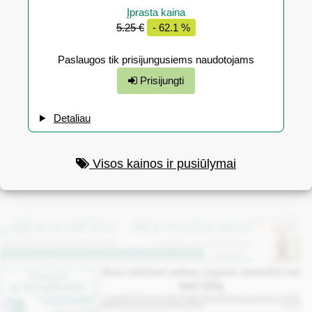
Įprasta kaina
5.25 €
- 62.1 %
Paslaugos tik prisijungusiems naudotojams
Prisijungti
Detaliau
Visos kainos ir pusiūlymai