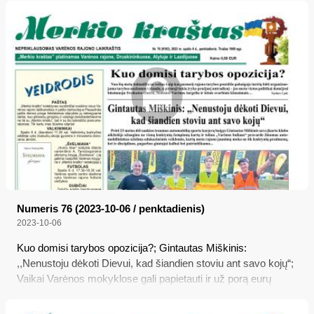
Numeris 76 (2023-10-06 / penktadienis)
2023-10-06
Kuo domisi tarybos opozicija?; Gintautas Miškinis:
,,Nenustoju dėkoti Dievui, kad šiandien stoviu ant savo kojų“;
Vaikai Varėnos mokyklose gali papietauti ir už porą eurų