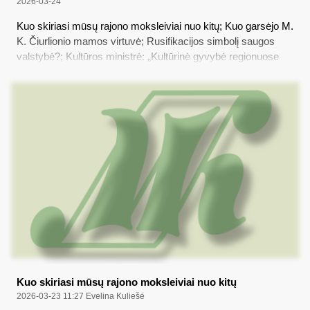
2026-03-24
Kuo skiriasi mūsų rajono moksleiviai nuo kitų; Kuo garsėjo M.
K. Čiurlionio mamos virtuvė; Rusifikacijos simbolį saugos
valstybė?; Kultūros ministrė: „Kultūrinė gyvybė regionuose
tikrai egzistuoja – ji dažnai yra bendruomenes telkiantis
pamatas“; Kiek tarptautinėms pajėgoms priskirtų Lietuvos
karių dalyvaus tarptautinėse operacijose šiais ir kitais metais
Kuo skiriasi mūsų rajono moksleiviai nuo kitų
2026-03-23 11:27
Evelina Kuliešė