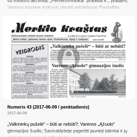
su ministru akcentai; „Perversmininkai“ pradeda ir... pralaimi;
Varėnos baseine mokysis plaukti antraklasiai; Paskelbta
valstybės lygio ekstremali situacija
Numeris 43 (2017-06-09 / penktadienis)
2017-06-09
„Valkininkų pušelė“ – būti ar nebūti?; Varėnos „Ąžuolo“
gimnazijos šuolis; Savivaldybėje pagerbti jaunieji talentai ir jų