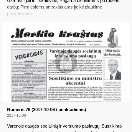
Užmušti gali ir... skalbyklė; Pagarba ūkininkams po rudens
darbų; Pirmiesiems antraklasiams įteikti plaukimo
pažymėjimai
Numeris 76 (2017-10-06 / penktadienis)
2017-10-06
Varėnoje daugės socialinių ir verslumo paslaugų; Susitikimo