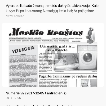
Vyras peiliu badė žmoną trimetės dukrytės akivaizdoje; Kaip
žuvys išlipo į sausumą; Nostalgiją kelia litai; Ar pajėgsime
dirbti ilgiau?..
Numeris 92 (2017-12-05 / antradienis)
2017-12-05