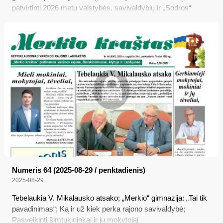
patvirtinti 2026 metų valstybės, savivaldybių ir „Sodros“
biudžetai; Paaiškėjo „Dainų dainelės“ rajoninio etapo
laimėtojai
Numeris 64 (2025-08-29 / penktadienis)
2025-08-29
Tebelaukia V. Mikalausko atsako; „Merkio“ gimnazija: „Tai tik
pavadinimas“; Ką ir už kiek perka rajono savivaldybė;
Pasveikinti šimtukininkai ir jų mokytojai