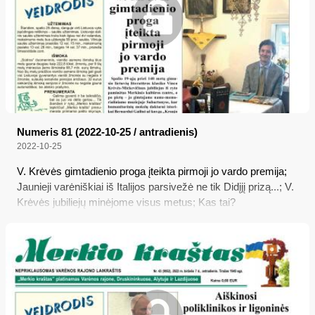
Numeris 81 (2022-10-25 / antradienis)
2022-10-25
V. Krėvės gimtadienio proga įteikta pirmoji jo vardo premija;
Jaunieji varėniškiai iš Italijos parsivežė ne tik Didįjį prizą...; V.
Krėvės jubiliejų minėjome visus metus; Kas tai?