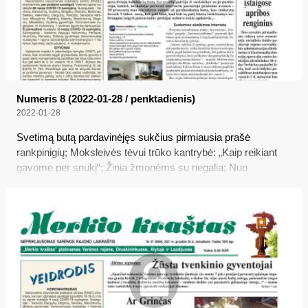
Numeris 8 (2022-01-28 / penktadienis)
2022-01-28
Svetimą butą pardavinėjęs sukčius pirmiausia prašė
rankpinigių; Moksleivės tėvui trūko kantrybė: „Kaip reikiant
gavome per snukį“; Žinia žmonėms su negalia; Nuo
antradienio savivaldybės įstaigose apribos renginius