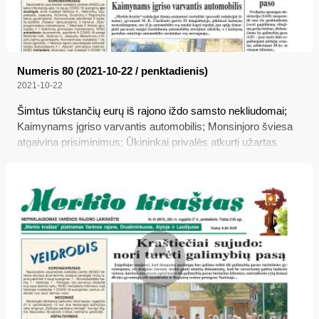
Numeris 80 (2021-10-22 / penktadienis)
2021-10-22
Šimtus tūkstančių eurų iš rajono iždo samsto nekliudomai;
Kaimynams įgriso varvantis automobilis; Monsinjoro šviesa
atgaivina prisiminimus; Ūkininkai privalės atkurti užartas
pievas; Nuo šiandienos – papildomas ribojimas neturintiems
galimybių paso; Mokinių atostogas ilgins dviem dienomis