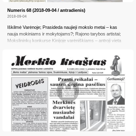
Numeris 68 (2018-09-04 / antradienis)
2018-09-04
Iškilmė Varėnoje; Prasideda naujieji mokslo metai – kas
nauja mokiniams ir mokytojams?; Rajono tarybos artistai;
Mokslininkų konkurse Kinijoje varėniškiams – antroji vieta