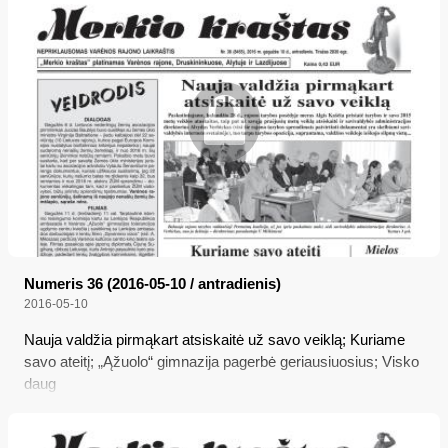
Numeris 36 (2016-05-10 / antradienis)
2016-05-10
Nauja valdžia pirmąkart atsiskaitė už savo veiklą; Kuriame
savo ateitį; „Ąžuolo“ gimnazija pagerbė geriausiuosius; Visko
daug