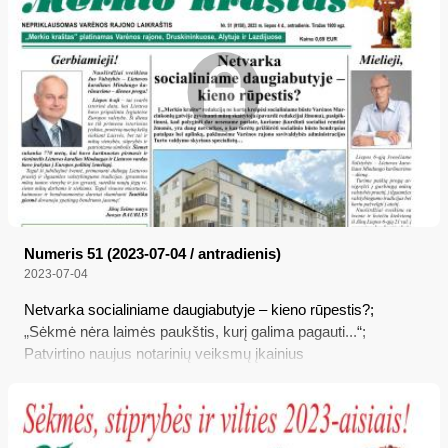
Numeris 51 (2023-07-04 / antradienis)
2023-07-04
Netvarka socialiniame daugiabutyje – kieno rūpestis?;
„Sėkmė nėra laimės paukštis, kurį galima pagauti...“;
Patvirtino naujus notarinių veiksmų įkainius