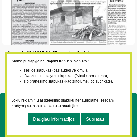
Numeris 28 (2015-04-17 / penktadienis)
2015-04-17
Šiame puslapyje naudojami tik būtini slapukai:
Avarinis namas vėl tapo prieglobsčiu; Tyrinėtojų laimėjimai;
sesijos slapukas (paslaugos veikimui),
išvaizdos nustatymo slapukas (šviesi / tamsi tema),
Išmaldos neprašo; Kodėl dvesia karvės?
šio pranešimo slapukas (kad žinotume, jog sutinkate).
Jokių reklaminių ar stebėjimo slapukų nenaudojame. Tęsdami
Nuorodos
naršymą sutinkate su slapukų naudojimu.
Daugiau informacijos
Supratau
Kontaktai
Privatumo politika