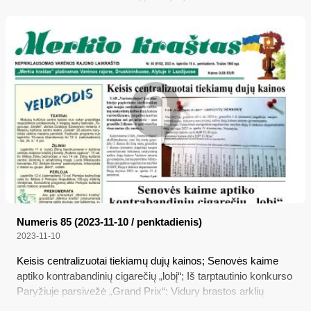
Numeris 85 (2023-11-10 / penktadienis)
2023-11-10
Keisis centralizuotai tiekiamų dujų kainos; Senovės kaime
aptiko kontrabandinių cigarečių „lobį“; Iš tarptautinio konkurso
Paryžiuje parsivežė „Grand Prix“; Vidury brastos arklių
niekas nekeičia – tik Lietuvos paštas?