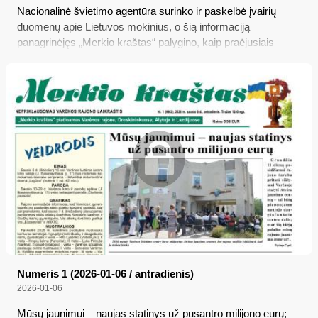
Nacionalinė švietimo agentūra surinko ir paskelbė įvairių
duomenų apie Lietuvos mokinius, o šią informaciją
panagrinėjęs „Merkio kraštas“ palygino, kaip praėjusiais
mokslo metais sekėsi mūsų rajono ir gyventojų skaičiumi
panašių kaimyninių savivaldybių mokiniams...
Numeris 1 (2026-01-06 / antradienis)
2026-01-06
Mūsų jaunimui – naujas statinys už pusantro milijono eurų;