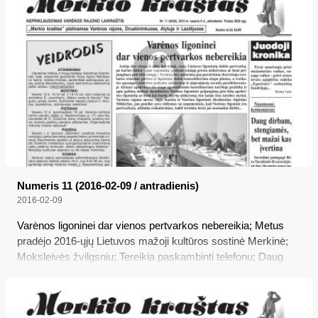
Numeris 11 (2016-02-09 / antradienis)
2016-02-09
Varėnos ligoninei dar vienos pertvarkos nebereikia; Metus
pradėjo 2016-ųjų Lietuvos mažoji kultūros sostinė Merkinė;
Moksleivės žvilgsniu; Tereikia paskambinti telefonu; Daug
dirbam, stengiamės, bet mažai kas įvertina; Ar Varėnos
kraštas gali likti be geriamojo vandens?