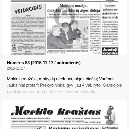
Numeris 88 (2015-11-17 / antradienis)
2015-11-17
Mokinių mažėja, mokyklų direktorių algos didėja; Varėnos
„auksiniai protai“; Prekybininkai gyvi jau 4 val. ryto; Garsiojoje
pastojimo nuo morkos byloje – ekspertų išvada