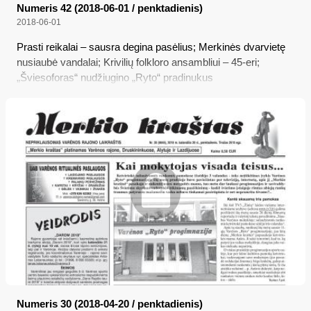
Numeris 42 (2018-06-01 / penktadienis)
2018-06-01
Prasti reikalai – sausra degina pasėlius; Merkinės dvarvietę
nusiaubė vandalai; Krivilių folkloro ansambliui – 45-eri;
„Šviesoforas“ nudžiugino „Ryto“ pradinukus
Numeris 30 (2018-04-20 / penktadienis)