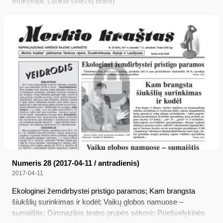
mokytojai; Laukia šviežių bulvių
Numeris 28 (2017-04-11 / antradienis)
2017-04-11
Ekologinei žemdirbystei pristigo paramos; Kam brangsta
šiukšlių surinkimas ir kodėl; Vaikų globos namuose –
sumaištis; Gimnazijos teatro grupės sėkmė; Priešvelykinės