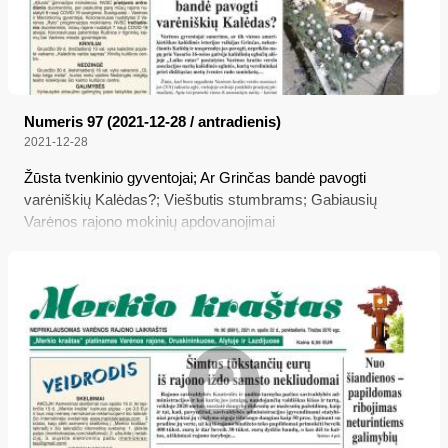
Numeris 97 (2021-12-28 / antradienis)
2021-12-28
Žūsta tvenkinio gyventojai; Ar Grinčas bandė pavogti
varėniškių Kalėdas?; Viešbutis stumbrams; Gabiausių
Varėnos rajono mokinių apdovanojimai