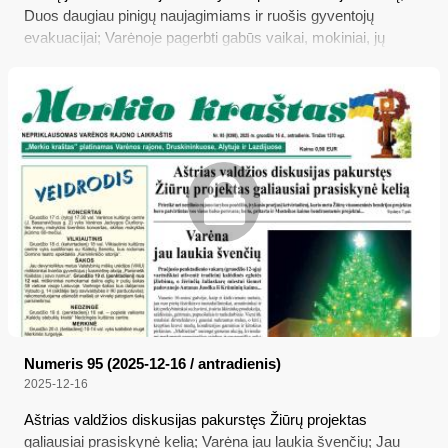
Duos daugiau pinigų naujagimiams ir ruošis gyventojų
evakuacijai; Varėnoje pagerbti gabūs vaikai, mokiniai, jų
mokytojai ir treneriai; Kaime gyvenanti Kašėtų šeima saugo
šimtametes tradicijas
Numeris 95 (2025-12-16 / antradienis)
2025-12-16
Aštrias valdžios diskusijas pakurstęs Žiūrų projektas
galiausiai prasiskynė kelią; Varėna jau laukia švenčių; Jau