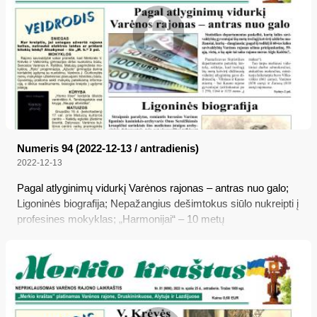
Numeris 94 (2022-12-13 / antradienis)
2022-12-13
Pagal atlyginimų vidurkį Varėnos rajonas – antras nuo galo;
Ligoninės biografija; Nepažangius dešimtokus siūlo nukreipti į
profesines mokyklas; „Harmonijai“ – 10 metų