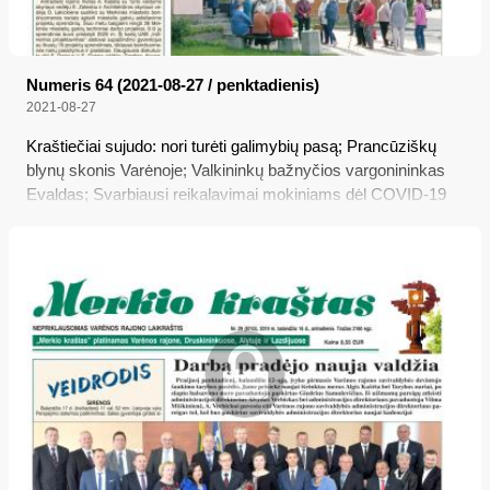
Numeris 64 (2021-08-27 / penktadienis)
2021-08-27
Kraštiečiai sujudo: nori turėti galimybių pasą; Prancūziškų
blynų skonis Varėnoje; Valkininkų bažnyčios vargonininkas
Evaldas; Svarbiausi reikalavimai mokiniams dėl COVID-19