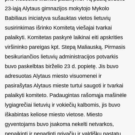
23-iąją Alytaus gimnazijos mokytojo Mykolo
Babiliaus iniciatyva sušauktas vietos lietuvių
susirinkimas išrinko Komitetą viešajai tvarkai
palaikyti. Komitetas paskyrė laikinai eiti apskrities
viršininko pareigas kpt. Stepą Maliauską. Pirmasis
besikuriančios lietuvių administracijos potvarkis
buvo paskelbtas birželio 23 d. popietę. Jis buvo
adresuotas Alytaus miesto visuomenei ir
pasirašytas Alytaus mieste turtui saugoti ir tvarkai
palaikyti komiteto. Padaugintas rašomąja mašinėle
lygiagrečiai lietuvių ir vokiečių kalbomis, jis buvo
iškabintas keliose miesto vietose. Miesto
gyventojams buvo įsakoma nekelti netvarkos,
nenaikinti ir negadinti privačių ir valdiškų pastatų,