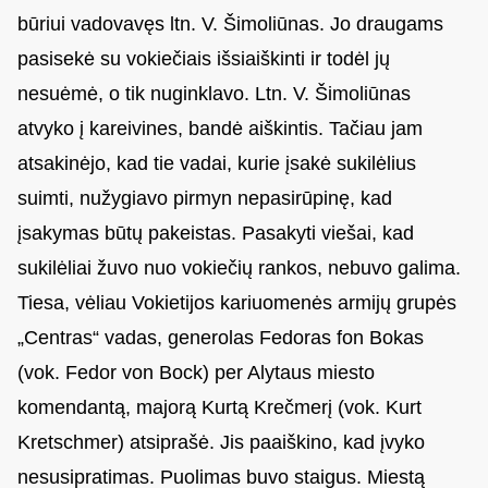
būriui vadovavęs ltn. V. Šimoliūnas. Jo draugams
pasisekė su vokiečiais išsiaiškinti ir todėl jų
nesuėmė, o tik nuginklavo. Ltn. V. Šimoliūnas
atvyko į kareivines, bandė aiškintis. Tačiau jam
atsakinėjo, kad tie vadai, kurie įsakė sukilėlius
suimti, nužygiavo pirmyn nepasirūpinę, kad
įsakymas būtų pakeistas. Pasakyti viešai, kad
sukilėliai žuvo nuo vokiečių rankos, nebuvo galima.
Tiesa, vėliau Vokietijos kariuomenės armijų grupės
„Centras“ vadas, generolas Fedoras fon Bokas
(vok. Fedor von Bock) per Alytaus miesto
komendantą, majorą Kurtą Krečmerį (vok. Kurt
Kretschmer) atsiprašė. Jis paaiškino, kad įvyko
nesusipratimas. Puolimas buvo staigus. Miestą