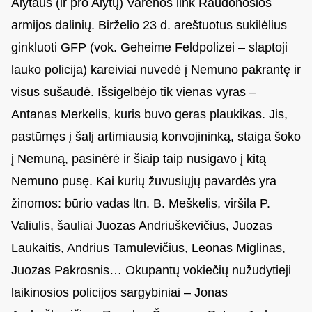
Alytaus (ir pro Alytų) Varėnos link Raudonosios
armijos dalinių. Birželio 23 d. areštuotus sukilėlius
ginkluoti GFP (vok. Geheime Feldpolizei – slaptoji
lauko policija) kareiviai nuvedė į Nemuno pakrantę ir
visus sušaudė. Išsigelbėjo tik vienas vyras –
Antanas Merkelis, kuris buvo geras plaukikas. Jis,
pastūmęs į šalį artimiausią konvojininką, staiga šoko
į Nemuną, pasinėrė ir šiaip taip nusigavo į kitą
Nemuno pusę. Kai kurių žuvusiųjų pavardės yra
žinomos: būrio vadas ltn. B. Meškelis, viršila P.
Valiulis, šauliai Juozas Andriuškevičius, Juozas
Laukaitis, Andrius Tamulevičius, Leonas Miglinas,
Juozas Pakrosnis… Okupantų vokiečių nužudytieji
laikinosios policijos sargybiniai – Jonas