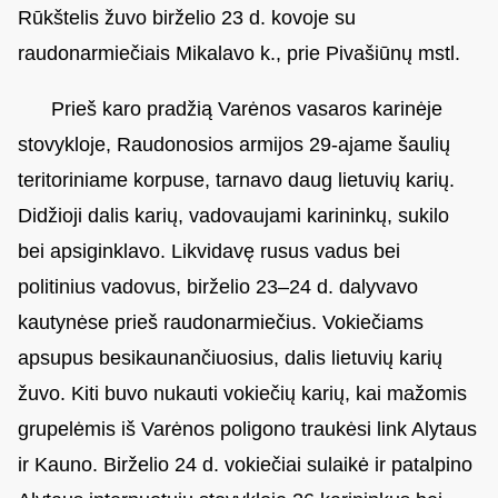
Rūkštelis žuvo birželio 23 d. kovoje su
raudonarmiečiais Mikalavo k., prie Pivašiūnų mstl.
Prieš karo pradžią Varėnos vasaros karinėje
stovykloje, Raudonosios armijos 29-ajame šaulių
teritoriniame korpuse, tarnavo daug lietuvių karių.
Didžioji dalis karių, vadovaujami karininkų, sukilo
bei apsiginklavo. Likvidavę rusus vadus bei
politinius vadovus, birželio 23–24 d. dalyvavo
kautynėse prieš raudonarmiečius. Vokiečiams
apsupus besikaunančiuosius, dalis lietuvių karių
žuvo. Kiti buvo nukauti vokiečių karių, kai mažomis
grupelėmis iš Varėnos poligono traukėsi link Alytaus
ir Kauno. Birželio 24 d. vokiečiai sulaikė ir patalpino