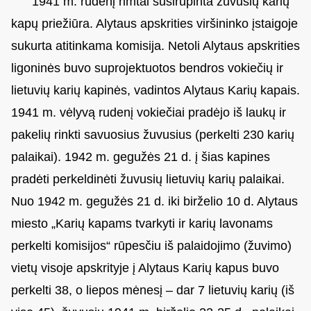
1941 m. rudenį rimtai susirūpinta žuvusių karių
kapų priežiūra. Alytaus apskrities viršininko įstaigoje
sukurta atitinkama komisija. Netoli Alytaus apskrities
ligoninės buvo suprojektuotos bendros vokiečių ir
lietuvių karių kapinės, vadintos Alytaus Karių kapais.
1941 m. vėlyvą rudenį vokiečiai pradėjo iš laukų ir
pakelių rinkti savuosius žuvusius (perkelti 230 karių
palaikai). 1942 m. gegužės 21 d. į šias kapines
pradėti perkeldinėti žuvusių lietuvių karių palaikai.
Nuo 1942 m. gegužės 21 d. iki birželio 10 d. Alytaus
miesto „Karių kapams tvarkyti ir karių lavonams
perkelti komisijos“ rūpesčiu iš palaidojimo (žuvimo)
vietų visoje apskrityje į Alytaus Karių kapus buvo
perkelti 38, o liepos mėnesį – dar 7 lietuvių karių (iš