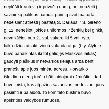
neplėšti krautuvių ir privačių namų, net neužeiti į
savininkų paliktus namus, paimtą svetimą turtą
nedelsiant atnešti į pastatą S. Dariaus ir S. Girėno
g. 11, nenešioti jokios uniformos ir ženklų bei ginklų,
nevaikščioti nuo 21 val. vakaro iki 5 val. ryto,
laikrodžius atsukti viena valanda atgal (t. y. Alytuje
buvo panaikintas iki tol galiojęs Maskvos laikas),
gaudyti plėšikus ir netvarkos kėlėjus arba bent
pranešti apie juos minėtu adresu. Potvarkio
išleidimo dieną turėjo būti laidojami užmuštieji, tad
buvo leista, kas atpažins savuosius, nedelsiant juos
pasiimti ir palaidoti. To komiteto būstinė buvo
apskrities valdybos rūmuose.