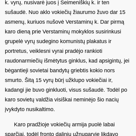
k. vyrų, nusivarė juos į Seimeniškių k. ir ten
sušaudė. Nuo aklo vokiečių žiaurumo žuvo dar 15
asmenų, kuriuos nušovė Verstaminų k. Dar pirmą
karo dieną prie Verstaminų mokyklos susirinkusi
grupelė vyrų sudegino komunistų plakatus ir
portretus, veiklesni vyrai pradėjo rankioti
raudonarmiečių išmėtytus ginklus, kad apsigintų, jei
bėgantieji sovietai bandytų griebtis kokio nors
smurto. Šitą 15 vyrų būrį užklupo vokiečiai ir,
kadangi jie buvo ginkluoti, visus sušaudė. Todėl po
karo sovietų valdžia visiškai neminėjo šio nacių
įvykdyto nusikaltimo.
Karo pradžioje vokiečių armija puolė labai
sparčiai, todėl fronto dalinių užnugaryje likdavo