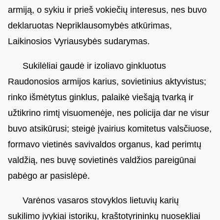
armiją, o sykiu ir prieš vokiečių interesus, nes buvo
deklaruotas Nepriklausomybės atkūrimas,
Laikinosios Vyriausybės sudarymas.
Sukilėliai gaudė ir izoliavo ginkluotus
Raudonosios armijos karius, sovietinius aktyvistus;
rinko išmėtytus ginklus, palaikė viešąją tvarką ir
užtikrino rimtį visuomenėje, nes policija dar ne visur
buvo atsikūrusi; steigė įvairius komitetus valsčiuose,
formavo vietinės savivaldos organus, kad perimtų
valdžią, nes buvę sovietinės valdžios pareigūnai
pabėgo ar pasislėpė.
Varėnos vasaros stovyklos lietuvių karių
sukilimo įvykiai istorikų, kraštotyrininkų nuosekliai