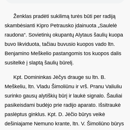
Ženklas pradėti sukilimą turės būti per radiją
skambėsianti Kipro Petrausko įdainuota „Saulelė
raudona“. Sovietinių okupantų Alytaus šaulių kuopa
buvo likviduota, tačiau buvusio kuopos vado ltn.
Benjamino Meškelio pastangomis tos kuopos dalis
susitelkė į slaptą šaulių būrelį.
Kpt. Domininkas Jėčys drauge su ltn. B.
Meškeliu, ltn. Vladu Šimoliūnu ir vrš. Pranu Valiuliu
surinko gausų alytiškių būrį ir laukė signalo. Šauliai
pasikeisdami budėjo prie radijo aparato. Išsitraukė
paslėptus ginklus. Kpt. D. Jėčio būrys veikė
dešiniajame Nemuno krante, ltn. V. Šimoliūno būrys