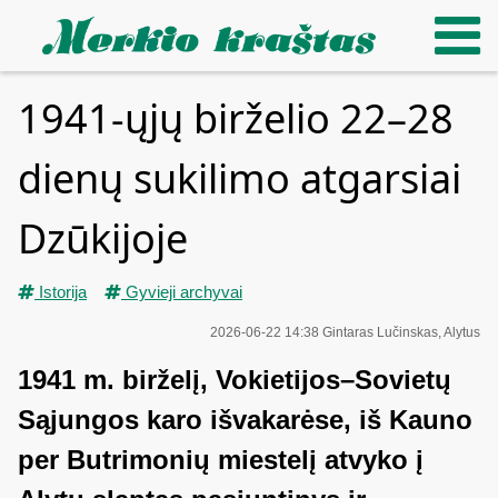
1941-ųjų birželio 22–28
dienų sukilimo atgarsiai
Dzūkijoje
Istorija
Gyvieji archyvai
2026-06-22 14:38
Gintaras Lučinskas, Alytus
1941 m. birželį, Vokietijos–Sovietų
Sąjungos karo išvakarėse, iš Kauno
per Butrimonių miestelį atvyko į