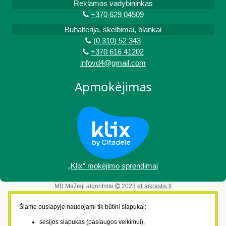
Reklamos vadybininkas
+370 629 04509
Buhalterija, skelbimai, blankai
(0 310) 52 343
+370 616 41202
infovd4@gmail.com
Apmokėjimas
„Klix“ mokėjimo sprendimai
MB Mažieji algoritmai
2023
eLaikrastis.lt
Šiame puslapyje naudojami tik būtini slapukai:
sesijos slapukas (paslaugos veikimui),