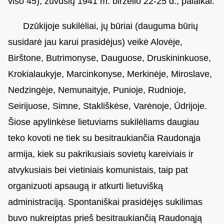
viso 45), žuvusių 1941 m. birželio 22-25 d., palaikai.
Dzūkijoje sukilėliai, jų būriai (dauguma būrių
susidarė jau karui prasidėjus) veikė Alovėje,
Birštone, Butrimonyse, Dauguose, Druskininkuose,
Krokialaukyje, Marcinkonyse, Merkinėje, Miroslave,
Nedzingėje, Nemunaityje, Punioje, Rudnioje,
Seirijuose, Simne, Stakliškėse, Varėnoje, Ūdrijoje.
Šiose apylinkėse lietuviams sukilėliams daugiau
teko kovoti ne tiek su besitraukiančia Raudonąja
armija, kiek su pakrikusiais sovietų kareiviais ir
atvykusiais bei vietiniais komunistais, taip pat
organizuoti apsaugą ir atkurti lietuvišką
administraciją. Spontaniškai prasidėjęs sukilimas
buvo nukreiptas prieš besitraukiančią Raudonąją