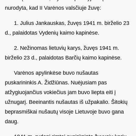
nurodyta, kad II Varėnos valsčiuje žuvę:
1. Julius Jankauskas, žuvęs 1941 m. birželio 23
d., palaidotas Vydenių kaimo kapinėse.
2. Nežinomas lietuvių karys, žuvęs 1941 m.
birželio 23 d., palaidotas Barčių kaimo kapinėse.
Varėnos apylinkėse buvo nušautas
puskarininkis A. Židžiūnas. Nuėjusiam pas
atžygiuojančius vokiečius jam buvo liepta eiti į
užnugarį. Beeinantis nušautas iš užpakalio. Šitokių
beprasmiškai nušautų visoje Lietuvoje buvo gana
daug.