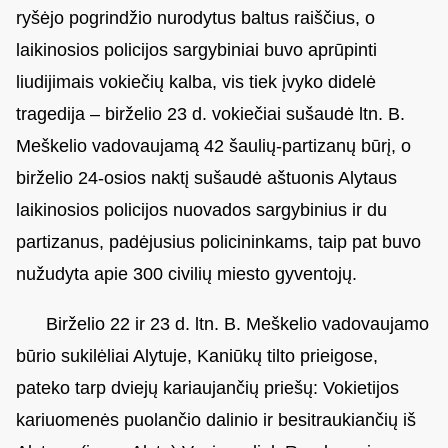
ryšėjo pogrindžio nurodytus baltus raiščius, o
laikinosios policijos sargybiniai buvo aprūpinti
liudijimais vokiečių kalba, vis tiek įvyko didelė
tragedija – birželio 23 d. vokiečiai sušaudė ltn. B.
Meškelio vadovaujamą 42 šaulių-partizanų būrį, o
birželio 24-osios naktį sušaudė aštuonis Alytaus
laikinosios policijos nuovados sargybinius ir du
partizanus, padėjusius policininkams, taip pat buvo
nužudyta apie 300 civilių miesto gyventojų.
Birželio 22 ir 23 d. ltn. B. Meškelio vadovaujamo
būrio sukilėliai Alytuje, Kaniūkų tilto prieigose,
pateko tarp dviejų kariaujančių priešų: Vokietijos
kariuomenės puolančio dalinio ir besitraukiančių iš