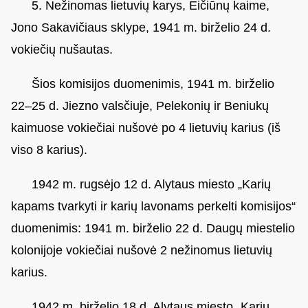
5. Nežinomas lietuvių karys, Eičiūnų kaime,
Jono Sakavičiaus sklype, 1941 m. birželio 24 d.
vokiečių nušautas.
Šios komisijos duomenimis, 1941 m. birželio
22–25 d. Jiezno valsčiuje, Pelekonių ir Beniukų
kaimuose vokiečiai nušovė po 4 lietuvių karius (iš
viso 8 karius).
1942 m. rugsėjo 12 d. Alytaus miesto „Karių
kapams tvarkyti ir karių lavonams perkelti komisijos“
duomenimis: 1941 m. birželio 22 d. Daugų miestelio
kolonijoje vokiečiai nušovė 2 nežinomus lietuvių
karius.
1942 m. birželio 18 d. Alytaus miesto „Karių