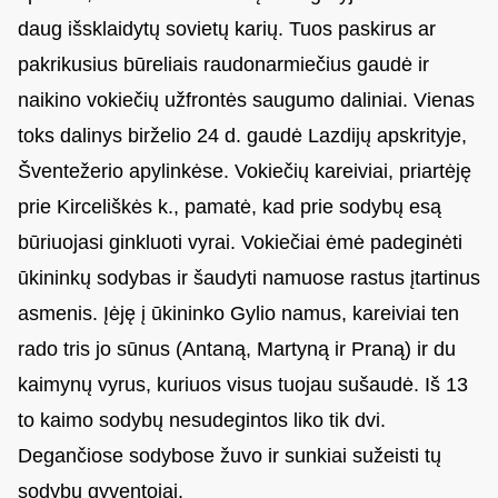
daug išsklaidytų sovietų karių. Tuos paskirus ar
pakrikusius būreliais raudonarmiečius gaudė ir
naikino vokiečių užfrontės saugumo daliniai. Vienas
toks dalinys birželio 24 d. gaudė Lazdijų apskrityje,
Šventežerio apylinkėse. Vokiečių kareiviai, priartėję
prie Kirceliškės k., pamatė, kad prie sodybų esą
būriuojasi ginkluoti vyrai. Vokiečiai ėmė padeginėti
ūkininkų sodybas ir šaudyti namuose rastus įtartinus
asmenis. Įėję į ūkininko Gylio namus, kareiviai ten
rado tris jo sūnus (Antaną, Martyną ir Praną) ir du
kaimynų vyrus, kuriuos visus tuojau sušaudė. Iš 13
to kaimo sodybų nesudegintos liko tik dvi.
Degančiose sodybose žuvo ir sunkiai sužeisti tų
sodybų gyventojai.