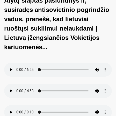
Alytų slaptas pasiuntinys ir,
susiradęs antisovietinio pogrindžio
vadus, pranešė, kad lietuviai
ruoštųsi sukilimui nelaukdami į
Lietuvą įžengsiančios Vokietijos
kariuomenės...