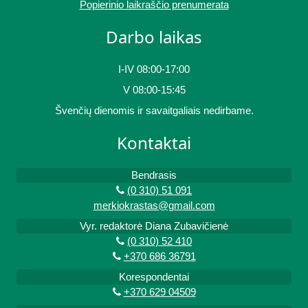
Popierinio laikraščio prenumerata
Darbo laikas
I-IV 08:00-17:00
V 08:00-15:45
Švenčių dienomis ir savaitgaliais nedirbame.
Kontaktai
Bendrasis
(0 310) 51 091
merkiokrastas@gmail.com
Vyr. redaktorė Diana Zubavičienė
(0 310) 52 410
+370 686 36791
Korespondentai
+370 629 04509