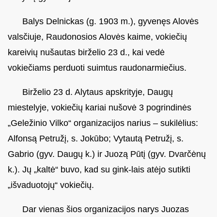
Balys Delnickas (g. 1903 m.), gyvenęs Alovės
valsčiuje, Raudonosios Alovės kaime, vokiečių
kareivių nušautas birželio 23 d., kai vedė
vokiečiams perduoti suimtus raudonarmiečius.
Birželio 23 d. Alytaus apskrityje, Daugų
miestelyje, vokiečių kariai nušovė 3 pogrindinės
„Geležinio Vilko“ organizacijos narius – sukilėlius:
Alfonsą Petružį, s. Jokūbo; Vytautą Petružį, s.
Gabrio (gyv. Daugų k.) ir Juozą Pūtį (gyv. Dvarčėnų
k.). Jų „kaltė“ buvo, kad su gink-lais atėjo sutikti
„išvaduotojų“ vokiečių.
Dar vienas šios organizacijos narys Juozas