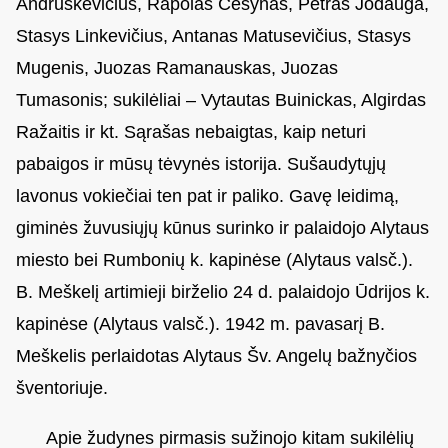
Andruškevičius, Rapolas Česynas, Petras Jodauga,
Stasys Linkevičius, Antanas Matusevičius, Stasys
Mugenis, Juozas Ramanauskas, Juozas
Tumasonis; sukilėliai – Vytautas Buinickas, Algirdas
Ražaitis ir kt. Sąrašas nebaigtas, kaip neturi
pabaigos ir mūsų tėvynės istorija. Sušaudytųjų
lavonus vokiečiai ten pat ir paliko. Gavę leidimą,
giminės žuvusiųjų kūnus surinko ir palaidojo Alytaus
miesto bei Rumbonių k. kapinėse (Alytaus valsč.).
B. Meškelį artimieji birželio 24 d. palaidojo Ūdrijos k.
kapinėse (Alytaus valsč.). 1942 m. pavasarį B.
Meškelis perlaidotas Alytaus Šv. Angelų bažnyčios
šventoriuje.
Apie žudynes pirmasis sužinojo kitam sukilėlių