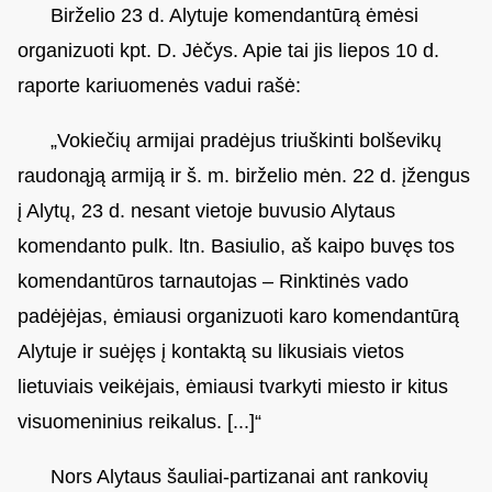
Birželio 23 d. Alytuje komendantūrą ėmėsi
organizuoti kpt. D. Jėčys. Apie tai jis liepos 10 d.
raporte kariuomenės vadui rašė:
„Vokiečių armijai pradėjus triuškinti bolševikų
raudonąją armiją ir š. m. birželio mėn. 22 d. įžengus
į Alytų, 23 d. nesant vietoje buvusio Alytaus
komendanto pulk. ltn. Basiulio, aš kaipo buvęs tos
komendantūros tarnautojas – Rinktinės vado
padėjėjas, ėmiausi organizuoti karo komendantūrą
Alytuje ir suėjęs į kontaktą su likusiais vietos
lietuviais veikėjais, ėmiausi tvarkyti miesto ir kitus
visuomeninius reikalus. [...]“
Nors Alytaus šauliai-partizanai ant rankovių