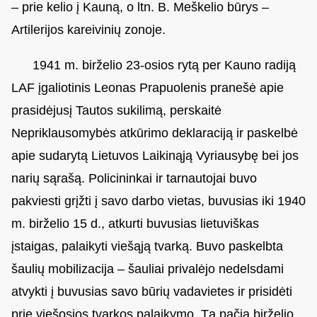
– prie kelio į Kauną, o ltn. B. Meškelio būrys –
Artilerijos kareivinių zonoje.
1941 m. birželio 23-osios rytą per Kauno radiją
LAF įgaliotinis Leonas Prapuolenis pranešė apie
prasidėjusį Tautos sukilimą, perskaitė
Nepriklausomybės atkūrimo deklaraciją ir paskelbė
apie sudarytą Lietuvos Laikinąją Vyriausybę bei jos
narių sąrašą. Policininkai ir tarnautojai buvo
pakviesti grįžti į savo darbo vietas, buvusias iki 1940
m. birželio 15 d., atkurti buvusias lietuviškas
įstaigas, palaikyti viešąją tvarką. Buvo paskelbta
šaulių mobilizacija – šauliai privalėjo nedelsdami
atvykti į buvusias savo būrių vadavietes ir prisidėti
prie viešosios tvarkos palaikymo. Tą pačią birželio