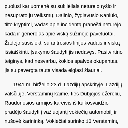
puolusi kariuomenė su sukilėliais neturėjo ryšio ir
nesuprato jų veiksmų. Dalinio, žygiavusio Kaniūkų
tilto kryptimi, vadas apie incidentą pranešti neturėjo
kada ir generolas apie viską sužinojo pavėluotai.
Žadėjo susisiekti su antrosios linijos vadais ir viską
išsiaiškinti. Įsakymo šaudyti jis nedavęs. Pasitvirtino
teiginys, kad nesvarbu, kokios spalvos okupantas,
jis su pavergta tauta visada elgiasi žiauriai.
1941 m. birželio 23 d. Lazdijų apskrityje, Lazdijų
valsčiuje, Verstaminų kaime, ties Dubjojos ežerėliu,
Raudonosios armijos kareivis iš kulkosvaidžio
pradėjo šaudyti į važiuojantį vokiečių automobilį ir
nušovė karininką. Vokiečiai surinko 13 Verstaminų