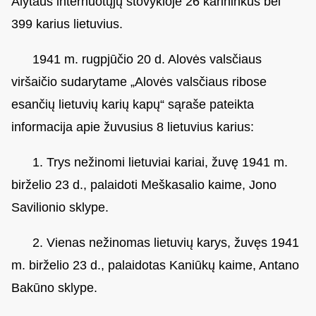
Alytaus internuotųjų stovykloje 26 karininkus bei
399 karius lietuvius.
1941 m. rugpjūčio 20 d. Alovės valsčiaus
viršaičio sudarytame „Alovės valsčiaus ribose
esančių lietuvių karių kapų“ sąraše pateikta
informacija apie žuvusius 8 lietuvius karius:
1. Trys nežinomi lietuviai kariai, žuvę 1941 m.
birželio 23 d., palaidoti Meškasalio kaime, Jono
Savilionio sklype.
2. Vienas nežinomas lietuvių karys, žuvęs 1941
m. birželio 23 d., palaidotas Kaniūkų kaime, Antano
Bakūno sklype.