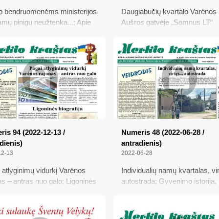
 bendruomenėms ministerijos
Daugiabučių kvartalo Varėnos
mų pinigų neužtenka...; Apie
Aušros gatvėje „Somnus LT“
nuomą, giminaičius ir
nestatys; Rokas Kašėta apie S
ikėjimą; Nedzingės krašto
Gedą: „Jis toks cikrinis kytras
 istorijos; Apie Barborą
dzūkų dziedas“; Jaunoji karta 
laitę ir neseniai surastas
klimato kaitą; Žygimantas Aug
vos valdovų insignijas;
– ne tik Barboros Radvilaitės
ančiams vairuotojų sustabdyta
mylimasis
vairuoti
is 94 (2022-12-13 /
Numeris 48 (2022-06-28 /
dienis)
antradienis)
12-13
2022-06-28
 atlyginimų vidurkį Varėnos
Individualių namų kvartalas, vir
as – antras nuo galo; Ligoninės
autostrada; Gyvenimo istorija,
afija; Nepažangius dešimtokus
persmelkta kančios ir tarnystė
nukreipti į profesines
bibliotekos sienos atgijo Čiurlio
las; „Harmonijai“ – 10 metų
Grūdos slėnyje įdarbintos... ka