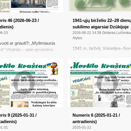
is 46 (2026-06-23 /
1941-ųjų birželio 22–28 dien
dienis)
sukilimo atgarsiai Dzūkijoje
06-23
2026-06-22 14:38
Gintaras Lučinska
Alytus
uoti ar griauti?; „Mylimiausia
1941 m. birželį, Vokietijos–Sov
ė“ Virginija – apie gyvenimo
Sąjungos karo išvakarėse, iš
umą ir didžiausią ligonių viltį;
per Butrimonių miestelį atvyko 
ųjų birželio 22–28 dienų
Alytų slaptas pasiuntinys ir,
imo atgarsiai Dzūkijoje;
susiradęs antisovietinio pogrin
mę pensijas iš fondų gali
vadus, pranešė, kad lietuviai
auti paramos
ruoštųsi sukilimui nelaukdami į
Lietuvą įžengsiančios Vokietijo
kariuomenės...
is 9 (2025-01-31 /
Numeris 6 (2025-01-21 /
adienis)
antradienis)
01-31
2025-01-21