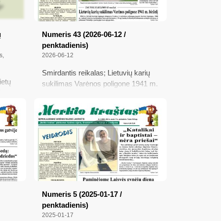
ų
Numeris 43 (2026-06-12 /
penktadienis)
s,
2026-06-12
Smirdantis reikalas; Lietuvių karių
ietų
sukilimas Varėnos poligone 1941 m.
 Kauno
birželį; Miško savininkai perspėja;
į
Įsigalioja nauji Miškų valstybės
kadastro paslaugų įkainiai
džio
s
Numeris 5 (2025-01-17 /
penktadienis)
2025-01-17