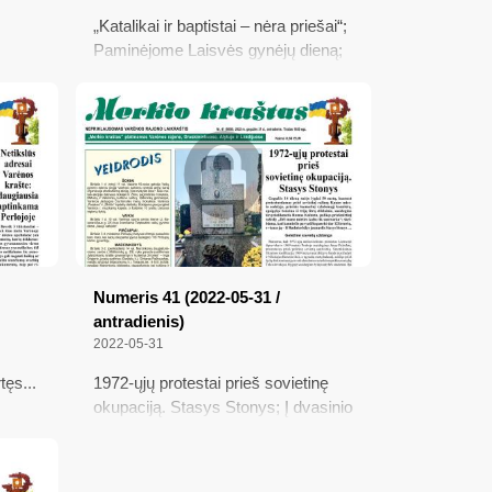
„Katalikai ir baptistai – nėra priešai“;
Paminėjome Laisvės gynėjų dieną;
igitą
Kur Lietuvoje smagiausia pasenti ir
numirti?; Karalienė Bona – rūsti
apie
motina, užauginusi stiprias
ustas
asmenybes; Kirviu kirto motinai
Numeris 41 (2022-05-31 /
antradienis)
2022-05-31
tęs...
1972-ųjų protestai prieš sovietinę
okupaciją. Stasys Stonys; Į dvasinio
s; Ant
nuopuolio duobę įkritę Vokietijos
nis;
„intelektualai“; Merkinėje – apie
rvės;
režisierių Joną Jurašą ir jo būties