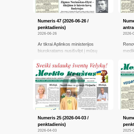
Numeris 47 (2026-06-26 /
Numer
penktadienis)
antra
2026-06-26
2026-
Ar tikrai Aplinkos ministerijos
Renov
biurokratams nusišvilpt į mūsų
medik
Žiežulį?; Kunigas Zigmas
laikin
Neciunskas-Elytė – tikėjimo ir
1941-
laisvės kovų liudytojas; Sutarė dėl
sukil
ilgai laukto kelių remonto; Išskirtinis
Atsiė
vakaras Senojoje Varėnoje
nebeg
Numeris 25 (2026-04-03 /
Numer
penktadienis)
penkt
2026-04-03
2025-