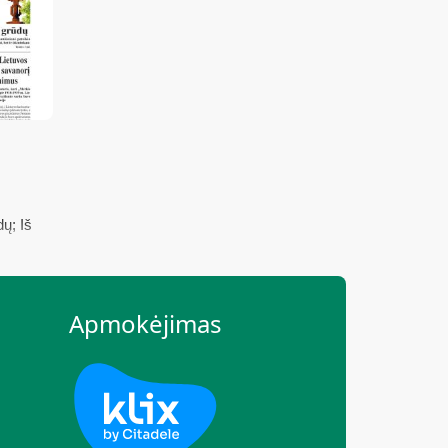
te:
kainą
e
ų; Iš
r
ų
Apmokėjimas