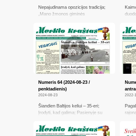
Nepajudinama opozicijos tradicija;
Kaimo
„Mano žmonos giminės
duoda
Milioniškėse karo metais slapstė
buto 
žydus“; Pažadinta pilietinė
pasit
savigarba negali būti taip lengvai
kaimų
užmigdyta
Radvi
Lietu
Tūkst
teisė 
Numeris 64 (2024-08-23 /
Numer
penktadienis)
antra
2024-08-23
2022-
Šiandien Baltijos keliui – 35-eri;
Pagal
Įrodyti, kad galima; Pasienyje su
rajon
Baltarusija; Kviečia į R.
biogr
Dichavičiaus fotografijų parodą; Apie
siūlo 
prašymus dėl audros sukeltų
mokyk