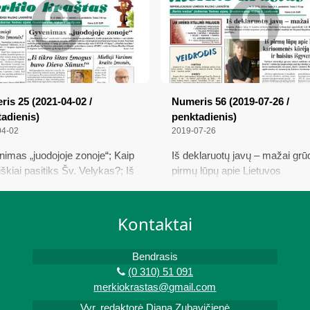
Netikslūs adresai Varėnos kraš
daugiausia aptinkama Perlojoj
is 25 (2021-04-02 /
Numeris 56 (2019-07-26 /
adienis)
penktadienis)
04-02
2019-07-26
imas „juodojoje zonoje“; Kaip
Iš deklaruotų javų – mažai grūd
iškiai pasitiks Šv. Velykas?; Iš
pirmų lūpų apie Lietuvos
vos agronomų sąjungos
kariuomenės kūrėją savanorį i
os skyriaus istorijos
baisius išgyvenimus; Žiūrų
ansamblis pristatė šilinių dzūk
Kontaktai
dainavimo tradiciją
Bendrasis
(0 310) 51 091
merkiokrastas@gmail.com
Vyr. redaktorė Diana Zubavičienė