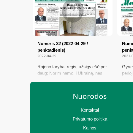
nuostolių atlyginimo
Numeris 32 (2022-04-29 /
Numer
penktadienis)
penkt
2022-04-29
2021-
Rajono taryba, regis, užsigviešė per
Gyven
daug; Norim namo, į Ukrainą, nes
perloj
reikia atstatyti tai, ką sugriovė
Lietu
Rusija...; Vilniaus kraštas po
Varėn
Lenkijos okupacijos jungu
Nuorodos
Kontaktai
Privatumo politika
Kainos