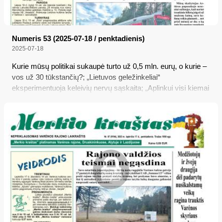
Numeris 53 (2025-07-18 / penktadienis)
2025-07-18
Kurie mūsų politikai sukaupė turto už 0,5 mln. eurų, o kurie –
vos už 30 tūkstančių?; „Lietuvos geležinkeliai“
eksperimentuoja keleivių nervų sąskaita; „Aplinkui visi kiemai
sutvarkyti, o mes braidžiojam kaip paršiukai“; Nuolatinius
vaikų globotojus Varėnos r. savivaldybė remia daugiau, nei
numato įstatymas