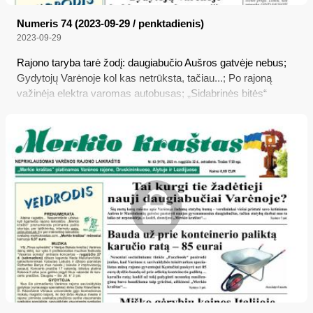
Numeris 74 (2023-09-29 / penktadienis)
2023-09-29
Rajono taryba tarė žodį: daugiabučio Aušros gatvėje nebus;
Gydytojų Varėnoje kol kas netrūksta, tačiau...; Po rajoną
važinėja elektra varomas autobusas; „Sidabrinės bitės“
laureatas Vytautas Česnys: „Finansiškai man padeda
„Sodra“ – moka pensiją“