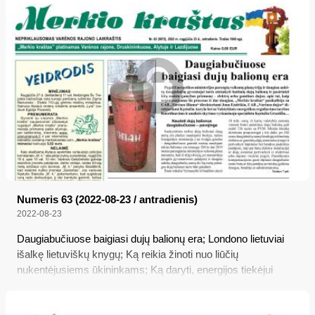
Numeris 63 (2022-08-23 / antradienis)
2022-08-23
Daugiabučiuose baigiasi dujų balionų era; Londono lietuviai
išalkę lietuviškų knygų; Ką reikia žinoti nuo liūčių
nukentėjusiems ūkininkams; Ką daryti, energijos tiekėjui
„Perlas Energija“ nutraukus veiklą