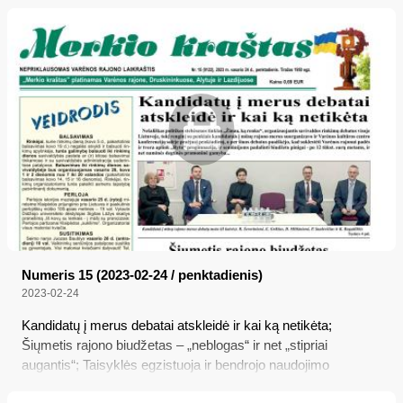
suremontuota
Numeris 15 (2023-02-24 / penktadienis)
2023-02-24
Kandidatų į merus debatai atskleidė ir kai ką netikėta;
Šiųmetis rajono biudžetas – „neblogas“ ir net „stipriai
augantis“; Taisyklės egzistuoja ir bendrojo naudojimo
balkonuose