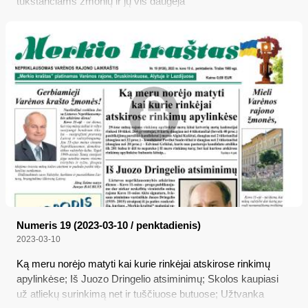
tūkstančiams žmonių ir jų vis daugėja
Numeris 19 (2023-03-10 / penktadienis)
2023-03-10
Ką meru norėjo matyti kai kurie rinkėjai atskirose rinkimų
apylinkėse; Iš Juozo Dringelio atsiminimų; Skolos kaupiasi
už atliekų surinkimą net ir tuščiuose butuose; Užtvanka