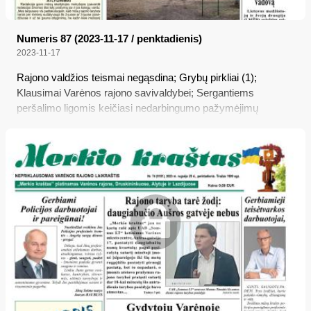
Numeris 87 (2023-11-17 / penktadienis)
2023-11-17
Rajono valdžios teismai negąsdina; Grybų pirkliai (1);
Klausimai Varėnos rajono savivaldybei; Sergantiems
peršalimo ligomis keičiasi nedarbingumo pažymėjimų
išdavimo tvarka; Medžiotojų ir žvejų draugija dėl padarytų
nusikalstamų veikų ragina trauktis Varėnos skyriaus vadovą