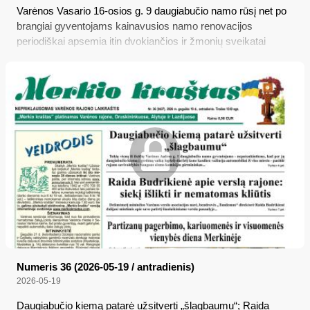
Varėnos Vasario 16-osios g. 9 daugiabučio namo rūsį net po
brangiai gyventojams kainavusios namo renovacijos
periodiškai apsemia itin dvokiančios ir žmonių sveikatai
pavojingos fekalinės nuotekos, bet ką daryti, kad daugiabučio
rūsyje fekalijos daugiau nebeplaukiotų, „Merkio krašto“
kalbinti namo administratorės UAB „Varėnos šiluma“ ir
nuotekų sistemą prižiūrinčios UAB „Varėnos vandenys“
atsakingieji atstovai kol kas tik rodo vieni į kitus...
Numeris 36 (2026-05-19 / antradienis)
2026-05-19
Daugiabučio kiemą patarė užsitverti „šlagbaumu“; Raida