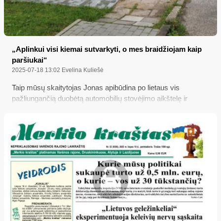
„Aplinkui visi kiemai sutvarkyti, o mes braidžiojam kaip
paršiukai“
2025-07-18 13:02
Evelina Kuliešė
Taip mūsų skaitytojas Jonas apibūdina po lietaus vis
pažliungančią duobėtą automobilių stovėjimo aikštelę ir
sutrupėjusį šaligatvį prie renovuoto Varėnos Savanorių
gatvės 18 daugiabučio…