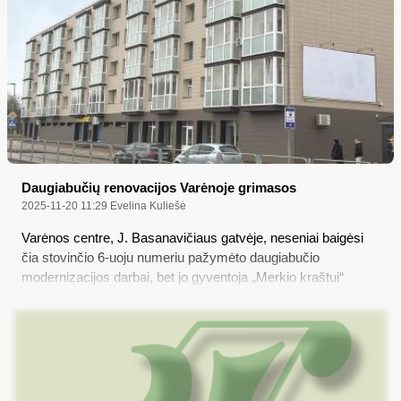
Daugiabučių renovacijos Varėnoje grimasos
2025-11-20 11:29
Evelina Kuliešė
Varėnos centre, J. Basanavičiaus gatvėje, neseniai baigėsi
čia stovinčio 6-uoju numeriu pažymėto daugiabučio
modernizacijos darbai, bet jo gyventoja „Merkio kraštui“
parodė, kad renovacija atlikta nekokybiškai, nes balkonų
langai neatsidaro taip, kaip turėtų...