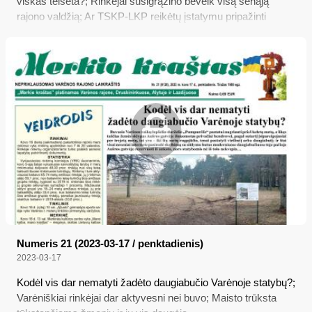
viskas teisėta?; Rinkėjai susigrąžino beveik visą senąją
rajono valdžią; Ar TSKP-LKP reikėtų įstatymu pripažinti
nusikalstama organizacija
Numeris 21 (2023-03-17 / penktadienis)
2023-03-17
Kodėl vis dar nematyti žadėto daugiabučio Varėnoje statybų?;
Varėniškiai rinkėjai dar aktyvesni nei buvo; Maisto trūksta