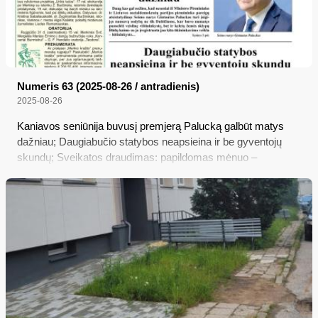
Numeris 63 (2025-08-26 / antradienis)
2025-08-26
Kaniavos seniūnija buvusį premjerą Palucką galbūt matys
dažniau; Daugiabučio statybos neapsieina ir be gyventojų
skundų; Sveikatos draudimas: papildomas mėnuo –
galimybė gydytis nemokamai ir įpareigojimas apsidrausti;
Nuo šiol elektros energetikos leidimų taisykles tvirtins VERT