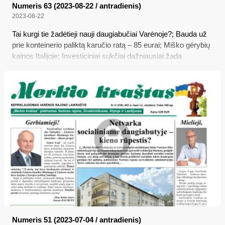
Numeris 63 (2023-08-22 / antradienis)
2023-08-22
Tai kurgi tie žadėtieji nauji daugiabučiai Varėnoje?; Bauda už
prie konteinerio paliktą karučio ratą – 85 eurai; Miško gėrybių
kainos Italijoje; Investiciniai sukčiai dažniausiai žada
pasakišką pelną
Numeris 51 (2023-07-04 / antradienis)