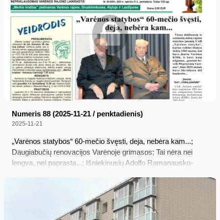
Numeris 88 (2025-11-21 / penktadienis)
2025-11-21
„Varėnos statybos“ 60-mečio švęsti, deja, nebėra kam...;
Daugiabučių renovacijos Varėnoje grimasos; Tai nėra nei
lengva, nei paprasta...; Išniekinusių Adolfo Ramanausko-
Vanago paminklą laukia belangė