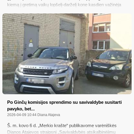
kiemą į gretimą vaikų lopšelį-darželį kone kasdien važinėja
automobiliai iš viso miesto - pasiūlė rajono savivaldybės
Saugaus eismo komisijos pirmininkas...
Po Ginčų komisijos sprendimo su savivaldybe susitarti
pavyko, bet...
2026-04-09 10:44
Diana Atajeva
Š. m. kovo 6 d. „Merkio krašte“ publikavome varėniškės
Dianos Atajevos straipsnį „Savivaldybės atsikalbinėjimų