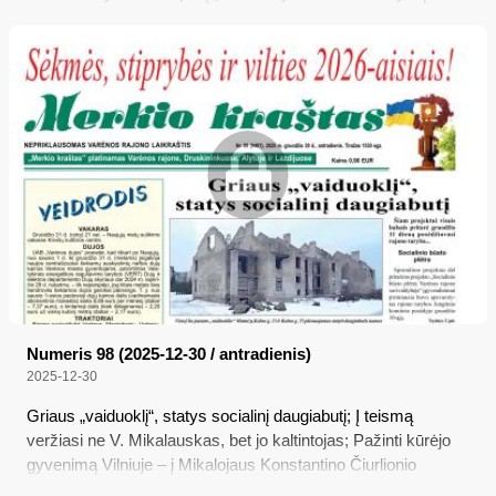
Administracinių ginčių komisija nepripažino“, kuriame
straipsnio autorė rašė, kad jos prašymą atkreipti dėmesį į
netvarką, parkuojant automobilius Dzūkų gatvės daugiabučio
kieme, rajono savivaldybės administracija ignoravo, bet štai
Lietuvos administracinių ginčų komisija, į kurią po to kreipėsi
varėniškė, savivaldybės administracijai nurodė gyventojos
prašymą nagrinėti iš naujo; o kaip tas vyko, D. Atajeva
aprašė šiame naujajame savo straipsnyje...
Numeris 98 (2025-12-30 / antradienis)
2025-12-30
Griaus „vaiduoklį“, statys socialinį daugiabutį; Į teismą
veržiasi ne V. Mikalauskas, bet jo kaltintojas; Pažinti kūrėjo
gyvenimą Vilniuje – į Mikalojaus Konstantino Čiurlionio
namus