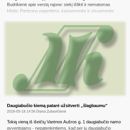
Budrikienė apie verslą rajone: siekį išlikti ir nematomas
kliūtis; Partizanų pagerbimo, kariuomenės ir visuomenės
vienybės diena Merkinėje; Varėna rengiasi vasaros
sutiktuvėms; Šauliams bus taikomi aukštesni reikalavimai
Daugiabučio kiemą patarė užsitverti „šlagbaumu“
2026-05-18 14:56
Diana Zubavičienė
Tokią vieną iš išeičių Varėnos Aušros g. 1 daugiabučio namo
gyventojams - nepatenkintiems, kad per jų daugiabučio