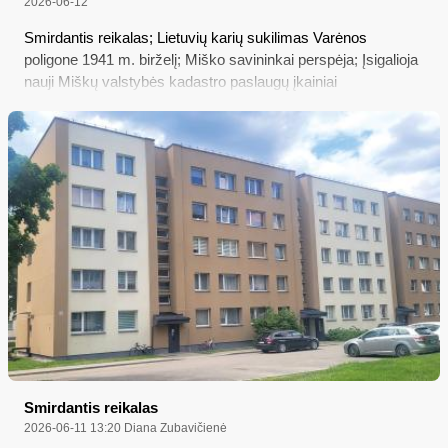
2026-06-12
Smirdantis reikalas; Lietuvių karių sukilimas Varėnos
poligone 1941 m. birželį; Miško savininkai perspėja; Įsigalioja
nauji Miškų valstybės kadastro paslaugų įkainiai
Smirdantis reikalas
2026-06-11 13:20
Diana Zubavičienė