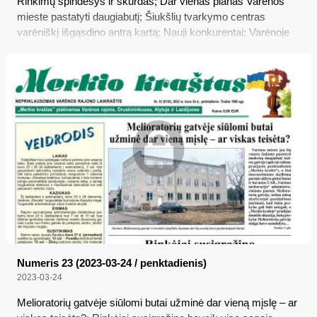
Rinkimų spindesys ir skurdas; Dar vienas planas Varėnos
mieste pastatyti daugiabutį; Šiukšlių tvarkymo centras
varėniškį išgąsdino antrą kartą; Nauji konkurentai; Varėnoje
Mokesčių inspekcija įsikūrė drauge su „Sodra“ ir Užimtumo
tarnyba
Numeris 23 (2023-03-24 / penktadienis)
2023-03-24
Melioratorių gatvėje siūlomi butai užminė dar vieną mįslę – ar