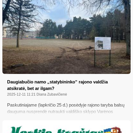
Daugiabučio namo „statybininko“ rajono valdžia
atsikratė, bet ar ilgam?
2025-12-11 11:21
Diana Zubavičienė
Paskutiniajame (lapkričio 25 d.) posėdyje rajono taryba balsų
dauguma nusprendė nutraukti valdiško sklypo Varėnos
Aušros gatvėje 17 nuomos sutartį su UAB „Somnus LT“,
prieš 5 metus įsipareigojusią tame sklype pastatyti daugiabutį
gyvenamąjį namą, bet per tiek laiko ničnieko ten taip ir