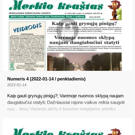
Numeris 4 (2022-01-14 / penktadienis)
2022-01-14
Kaip gauti grynųjų pinigų?; Varėnoje nuomos sklypą naujam
daugiabučiui statyti; Dažniausiai rajono vaikus reikia saugoti
nuo... tėvų; Varėnos pirčių ir baseino mėgėjams prireiks
pilnesnės piniginės