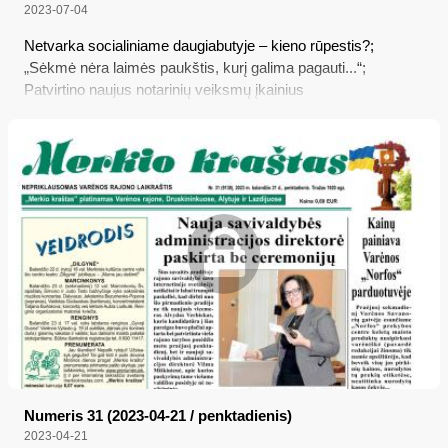
2023-07-04
Netvarka socialiniame daugiabutyje – kieno rūpestis?;
„Sėkmė nėra laimės paukštis, kurį galima pagauti...“;
Patvirtino naujus notarinių veiksmų įkainius
Numeris 31 (2023-04-21 / penktadienis)
2023-04-21