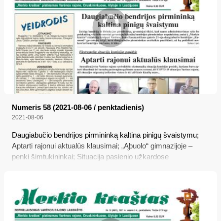
Numeris 58 (2021-08-06 / penktadienis)
2021-08-06
Daugiabučio bendrijos pirmininką kaltina pinigų švaistymu;
Aptarti rajonui aktualūs klausimai; „Ąþuolo“ gimnazijoje –
penki šimtukininkai; Situacija pasienio užkardose