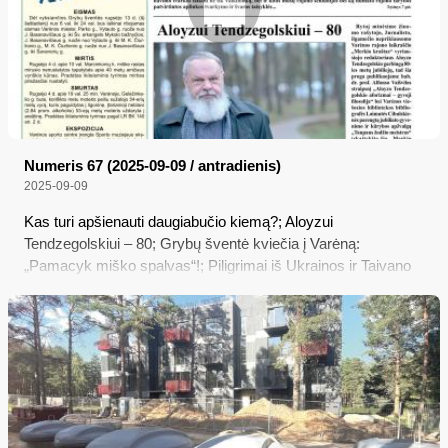
Numeris 67 (2025-09-09 / antradienis)
2025-09-09
Kas turi apšienauti daugiabučio kiemą?; Aloyzui
Tendzegolskiui – 80; Grybų šventė kviečia į Varėną:
„Pamacyk miško spalvas“!; Piligrimai iš Ukrainos ir Taivano
Šv. Jokūbo keliu atėjo ir į mūsų rajoną