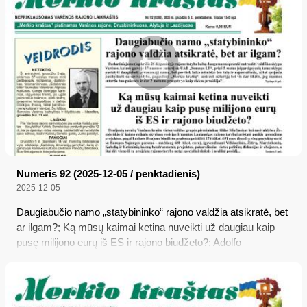
nepastačiusią, užtat spėjusią pasibylinėti su savivaldybe,
pagąsdinti „Merkio kraštą“, susirasti užtarėjų bei vis dar
tikėtis, jog nuomos sutartis bus pakeista ir dar 2 metams
pratęsta...
Numeris 92 (2025-12-05 / penktadienis)
2025-12-05
Daugiabučio namo „statybininko“ rajono valdžia atsikratė, bet
ar ilgam?; Ką mūsų kaimai ketina nuveikti už daugiau kaip
pusę milijono eurų iš ES ir rajono biudžeto?; Adolfo
Ramanausko-Vanago mirties bausmės įvykdymo metines
minint; Policijos reidai šį mėnesį