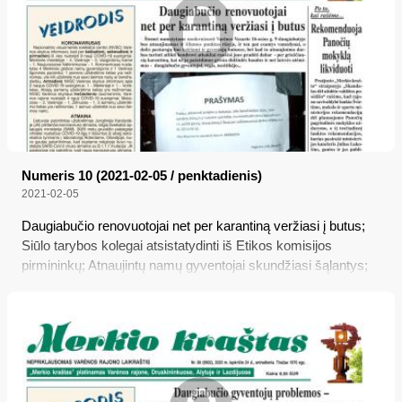
Numeris 10 (2021-02-05 / penktadienis)
2021-02-05
Daugiabučio renovuotojai net per karantiną veržiasi į butus;
Siūlo tarybos kolegai atsistatydinti iš Etikos komisijos
pirmininkų; Atnaujintų namų gyventojai skundžiasi šąlantys;
Rekomenduoja Panočių mokyklą likviduoti