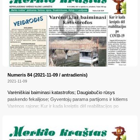
Numeris 84 (2021-11-09 / antradienis)
2021-11-09
Varėniškiai baiminasi katastrofos; Daugiabučio rūsys
paskendo fekalijose; Gyventojų parama partijoms ir kitiems
Varėnos rajone; Kur ir kada kreiptis dël reabilitacijos po
COVID-19