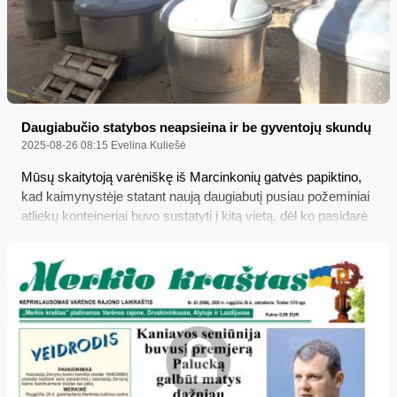
Daugiabučio statybos neapsieina ir be gyventojų skundų
2025-08-26 08:15
Evelina Kuliešė
Mūsų skaitytoją varėniškę iš Marcinkonių gatvės papiktino,
kad kaimynystėje statant naują daugiabutį pusiau požeminiai
atliekų konteineriai buvo sustatyti į kitą vietą, dėl ko pasidarė
sudėtinga pasiekti konteinerių viršų, tad šiukšles žmonės esą
palieka tiesiog prie konteinerio...