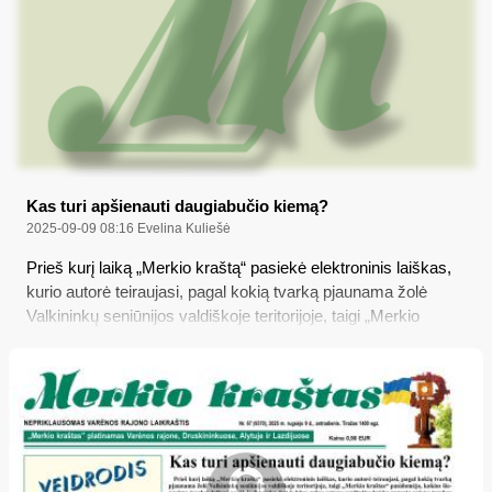
Kas turi apšienauti daugiabučio kiemą?
2025-09-09 08:16
Evelina Kuliešė
Prieš kurį laiką „Merkio kraštą“ pasiekė elektroninis laiškas,
kurio autorė teiraujasi, pagal kokią tvarką pjaunama žolė
Valkininkų seniūnijos valdiškoje teritorijoje, taigi „Merkio
kraštas“ pasidomėjo, kokios šienavimo tvarkos laikosi ne tik
Valkininkų, bet ir kitos mūsų rajono seniūnijos bei ką numato
rajono tarybos patvirtintos aplinkos tvarkymo ir švaros
taisyklės...