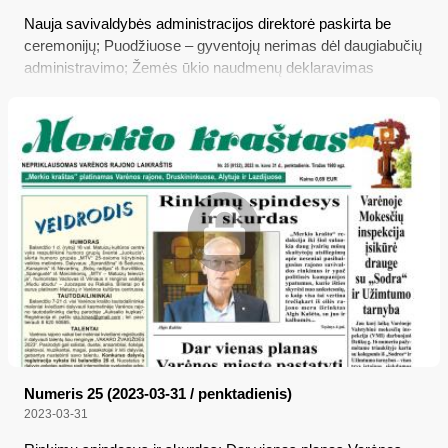
Nauja savivaldybės administracijos direktorė paskirta be
ceremonijų; Puodžiuose – gyventojų nerimas dėl daugiabučių
administravimo; Žemės ūkio naudmenų deklaravimas
valstybinėje žemėje: ką būtina žinoti; Avarija prie Kurmiškės;
Kainų painiava Varėnos „Norfos“ parduotuvėje
Numeris 25 (2023-03-31 / penktadienis)
2023-03-31