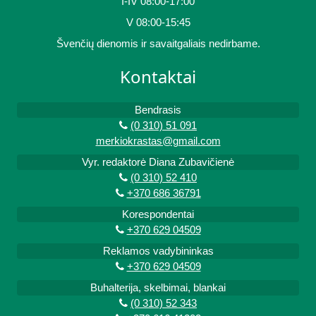
I-IV 08:00-17:00
V 08:00-15:45
Švenčių dienomis ir savaitgaliais nedirbame.
Kontaktai
Bendrasis
(0 310) 51 091
merkiokrastas@gmail.com
Vyr. redaktorė Diana Zubavičienė
(0 310) 52 410
+370 686 36791
Korespondentai
+370 629 04509
Reklamos vadybininkas
+370 629 04509
Buhalterija, skelbimai, blankai
(0 310) 52 343