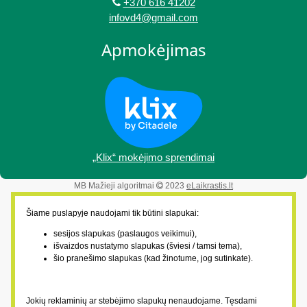
+370 616 41202
infovd4@gmail.com
Apmokėjimas
„Klix“ mokėjimo sprendimai
MB Mažieji algoritmai
2023
eLaikrastis.lt
Šiame puslapyje naudojami tik būtini slapukai:
sesijos slapukas (paslaugos veikimui),
išvaizdos nustatymo slapukas (šviesi / tamsi tema),
šio pranešimo slapukas (kad žinotume, jog sutinkate).
Jokių reklaminių ar stebėjimo slapukų nenaudojame. Tęsdami