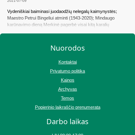
2021-07-09
Vydeniškiai baiminasi juodaodžių nelegalų kaimynystės;
Maestro Petrui Bingeliui atminti (1943-2020); Mindaugo
karūnavimo dieną Merkinė pagerbė visai kitą karalių
Nuorodos
Kontaktai
Privatumo politika
Kainos
Archyvas
Temos
Popierinio laikraščio prenumerata
Darbo laikas