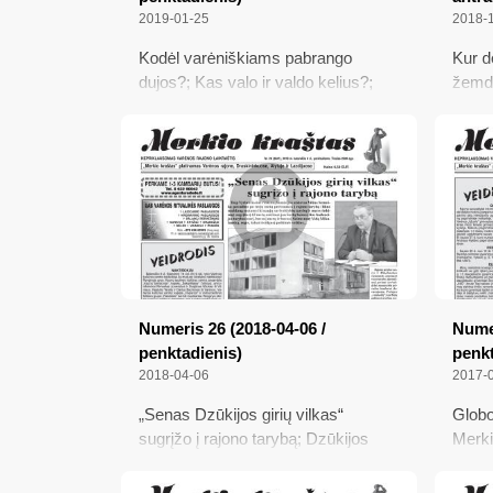
2019-01-25
2018-
Kodėl varėniškiams pabrango
Kur d
dujos?; Kas valo ir valdo kelius?;
žemdi
Kas vyksta Voriškėse?!.; Žiema
darbų
koreguoja ir autobusų maršrutus
pikte
vėl ga
Numeris 26 (2018-04-06 /
Numer
penktadienis)
penkt
2018-04-06
2017-
„Senas Dzūkijos girių vilkas“
Globo
sugrįžo į rajono tarybą; Dzūkijos
Merki
krašto partizanams atminti; Velykų
buvus
bobutė neprivažiuoja; Žemdirbių
Sausi