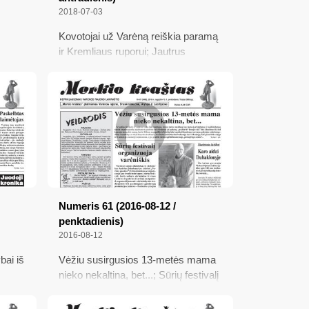
2018-07-03
Kovotojai už Varėną reiškia paramą
ir Kremliaus ruporui; Jautrus
vas
klausimas; Žvilgsnis į Vėrënos
kraštą; Pasitaiko ir naujovių
Numeris 61 (2016-08-12 /
penktadienis)
2016-08-12
bai iš
Vėžiu susirgusios 13-metės mama
nieko nekaltina, bet...; Sūrių festivalį
s;
organizuoja varėniškis; Varėnos
iojo
krašto turizmo ir verslo asociacijos;