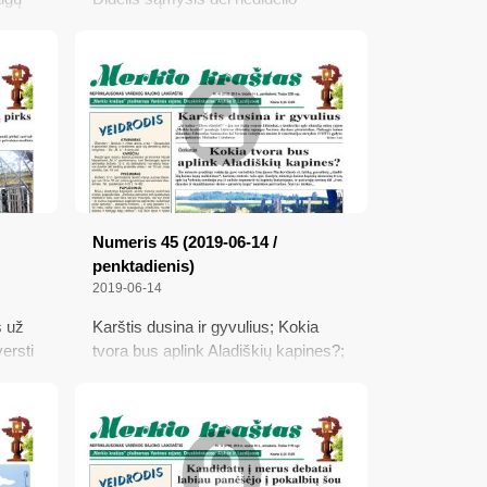
si;
mokesčio; Gelbėkit Varėną nuo
šiukšlių
lbia
apą
Numeris 45 (2019-06-14 /
penktadienis)
2019-06-14
s už
Karštis dusina ir gyvulius; Kokia
ersti
tvora bus aplink Aladiškių kapines?;
;
Girtas kankino arklį; Ukrainietis
alo
Čepkelių rezervate dirbo...
kontrabandos nešiku