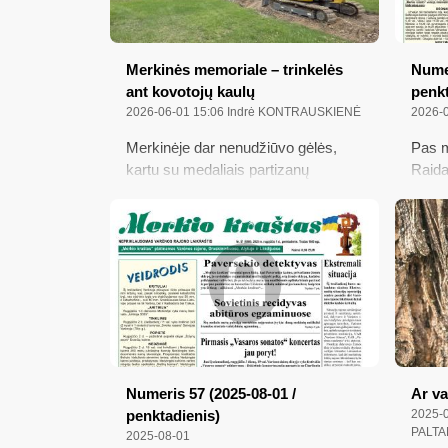
Merkinės memoriale – trinkelės
Numer
ant kovotojų kaulų
penkt
2026-06-01 15:06
Indrė KONTRAUSKIENĖ
2026-
Merkinėje dar nenudžiūvo gėlės,
Pas m
kartu su medaliais partizanų
Raida
atminimo dieną įteiktos istorikams ir
siekį 
muziejininkams, o partizanų mirties
A. M.
vietoje jau prasidėjo memorialo
socia
statybos darbai...
ketvir
atskr
pavoj
Numeris 57 (2025-08-01 /
Ar va
penktadienis)
2025-0
PALTA
2025-08-01