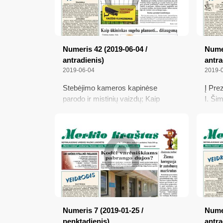
Numeris 42 (2019-06-04 /
Numer
antradienis)
antra
2019-06-04
2019-
Stebėjimo kameros kapinėse
Į Pre
parodo ir mistinių vaizdų; Kaip
I. Ši
ūkininkas sugeba planuoti...
dirba 
džiaugsmą; „Harmonija“ Sopote
nema
laimėjo Sidabro diplomą; Etninės
Varėn
kultūros konferencija Varėnoje
Numeris 7 (2019-01-25 /
Numer
penktadienis)
antra