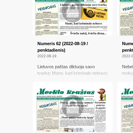
metų 
dieną
Numeris 62 (2022-08-19 /
Numer
penktadienis)
penkt
2022-08-19
2022-
Lietuvos paštas diktuoja savo
Nebel
tvarką; Mano, kad kriminalo nebuvo;
mokyk
Šviečia naktį, šviečia dieną...
gimna
girtu
polic
pėsči
pager
Pasiš