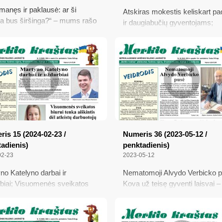
 manęs ir paklausė: ar ši
Atskiras mokestis keliskart pa
a bus širšinga?“ – mums rašo
ir daugiabučių gyventojams;
s gamtininkas Selemonas
Nusibodo prašyti, kai niekas
navičius...
negirdi...; Renka parašus NT
mokesčio įstatymui keisti gyve
iniciatyva; Škvalas siautėjo ir
rajone
is 15 (2024-02-23 /
Numeris 36 (2023-05-12 /
adienis)
penktadienis)
02-23
2023-05-12
no Katelyno darbai ir
Nematomoji Alvydo Verbicko p
biai; Visuomenės sveikatos
Kova už teisę gyventi laisvai –
 tenka aiškintis dėl atleistų
nesibaigia; Nudžiugino žmonių
otojų; Ukrainos prezidento
reakcija; Keistenybės su višto
ymyro Zelenskio kalba po