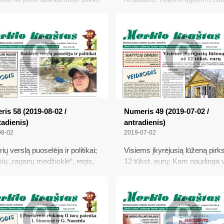
tinis skambutis nuaidėjo ne tik
vadovai apie nuotolinį mokymą
liniu būdu; Geležinkelių valdžia
Kiek galima kentėt...; Ar reikės
šbraukė; Kas varėniškį
ūkininkams pašalpų?; VMI ske
ė iš vėžių; Karantinas
pirmąjį pajamų deklaravimo et
stas, bet vėl sušvelnintas
is 58 (2019-08-02 /
Numeris 49 (2019-07-02 /
adienis)
antradienis)
08-02
2019-07-02
ių verslą puoselėja ir politikai;
Visiems įkyrėjusią lūženą pirk
kių „raganų medžioklė“, regis,
12 tūkst. eurų; Kam naudinga v
a; Artėjant šaltajam metui
Aladiškių kaimo kapinių tvorą?
Ilgamečio vairavimo profesion
patarimai