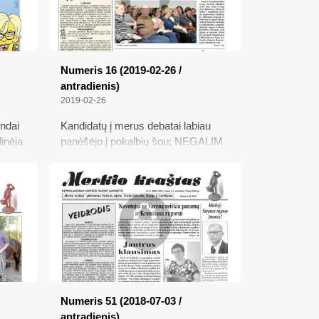
Numeris 16 (2019-02-26 /
antradienis)
2019-02-26
undai
Kandidatų į merus debatai labiau
dinėja
panėšėjo į pokalbių šou; NEGALIM
eresų
TYLĖTI!; Nebus mūsų, nereikės
s
vėliavos...
Numeris 51 (2018-07-03 /
antradienis)