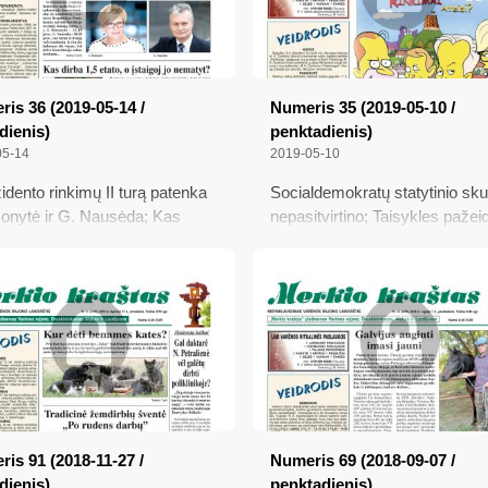
is 36 (2019-05-14 /
Numeris 35 (2019-05-10 /
dienis)
penktadienis)
05-14
2019-05-10
zidento rinkimų II turą patenka
Socialdemokratų statytinio sk
monytė ir G. Nausėda; Kas
nepasitvirtino; Taisykles pažei
1,5 etato, o įstaigoj jo
ir kandidatai į Prezidentus; Int
tyt?; Jaunimo užimtumas
sankirtis dël krepšinio aikštelė
oje; Išskirtinė pamoka
is 91 (2018-11-27 /
Numeris 69 (2018-09-07 /
dienis)
penktadienis)