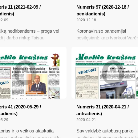
is 11 (2021-02-09 /
Numeris 97 (2020-12-18 /
dienis)
penktadienis)
02-09
2020-12-18
laiką nedirbantiems – proga vėl
Koronaviruso pandemijai
ti į darbo rinką; Taisau
besitęsiant: kaip tvarkosi Varė
ininkų melą ir klaidas; COVID-
rajono gydymo įstaigos?; Kur i
iemonės: kas pasikeitė nuo
mūsų kaimas panaudoja ES
o 1-osios?; Prašo neatidėlioti
pinigus; Šis tas apie Dalią
ojų specialistų konsultacijų
Tamulevičiūtę ir kitus
is 41 (2020-05-29 /
Numeris 31 (2020-04-21 /
adienis)
antradienis)
05-29
2020-04-21
orius ir jo veiklos ataskaita –
Savivaldybė autobusų parko
jono tarybos didinamuoju stiklu;
neatiduos; Rajono ugdymo įsta