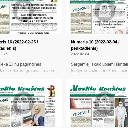
karo; Valstybės atkūrimo
 šventė... prie džipo vairo
is 16 (2022-02-25 /
Numeris 10 (2022-02-04 /
adienis)
penktadienis)
02-25
2022-02-04
ieka Žilinų pagrindinės
Sergantieji skaičiuojami šimtai
los, reforma grasina ir dviem
Įstatymą vadina antikonstitucin
zijoms; Kas turi prižiūrėti
už jį balsavusius seimūnus –
s triukšmadarius gatvėje –
kolaborantais; Monsinjorą pri
ija ar kavinė?; Vasario 16-osios
Krikšto liudijimas, jo dovana ir.
ųjų žygiu marcinkoniškiai
metų amžiaus kaimynė; Atsili
bė Dzūkijos partizanus;
nužudymu Dubičiuose įtariamo
iaušė ir Ūla
motina; Galimybių paso neber
jau šeštadienį