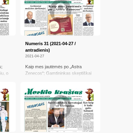
Numeris 31 (2021-04-27 /
antradienis)
2021-04-27
s;
Kaip mes jautėmės po „Astra
iu, o
Zenecos“; Gamtininkas skeptiškai
vertina sumanymą stumbrus
mena
perkelti į Dzūkiją; Mintys apie mūsų
.. 102
aplinką; Akcija „Darom“ grįžta
epė
jo
eikės