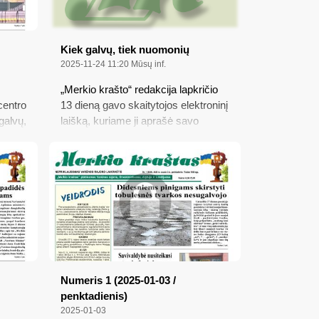
Kiek galvų, tiek nuomonių
2025-11-24 11:20
Mūsų inf.
„Merkio krašto“ redakcija lapkričio
centro
13 dieną gavo skaitytojos elektroninį
galvų,
laišką, kuriame ji aprašė savo
rų
požiūrį į „vienos Varėnos įmonės
ma
vadovės žodžius“, pasakytus per
ojams
LNK televiziją lapkričio 6 dieną
ms
transliuotoje laidoje „Už ir prieš“
tema „Ar Lietuvos jaunimas –
tinginiai?“, bei paprašė suteikti
galimybę ir Varėnos rajono
gyventojams „pareikšti savo
poziciją“, ką redakcija padarė,
pridėjusi ir savo trigrašį...
Numeris 1 (2025-01-03 /
penktadienis)
2025-01-03