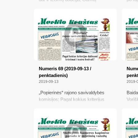
niokojęs Varėnos
Pasku
aplinkosaugininkas nušalintas nuo
nuoto
pareigų; Į interesų konfliktą pateko
mus i
du tarybos nariai; Kelia liūdesį ir
išmuš
kartėlį; Šį mėnesį pensininkus
pratę
pasieks ir vienkartinës išmokos
Numeris 69 (2019-09-13 /
Numer
penktadienis)
penkt
2019-09-13
2019-
„Popierinės“ rajono savivaldybės
Baidar
komisijos; Pagal kokius kriterijus
Voriš
dalinami kvietimai į teatrų festivalį?;
baigt
Adelės palikimas Perlojai; Gėda!