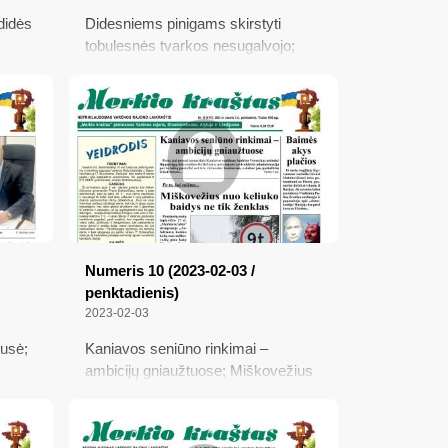
didės
Didesniems pinigams skirstyti
tobulesnės tvarkos nesugalvojo;
Savivaldybė nusiteikusi tvarkyti
priedangas, mus saugančias nuo
ntojų
bombų; Kiškiai savo įpročių
 mūsų
nepamiršo. O jūs?; Nuo 2025 m.
pradžios didėja biudžetinių įstaigų
darbuotojų atlyginimai
Numeris 10 (2023-02-03 /
penktadienis)
2023-02-03
usė;
Kaniavos seniūno rinkimai –
ambicijų gniaužtuose; Miškovežius
nuo keliuko baidys ne tik ženklas;
mis
Vazos namą Merkinėje saugos
valstybė; Baimės akys plačios