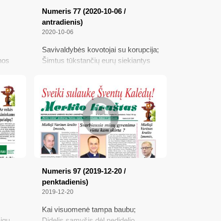
Numeris 77 (2020-10-06 /
antradienis)
2020-10-06
Savivaldybės kovotojai su korupcija;
nos
Šimtus tūkstančių eurų siekiantys
r kaip
gyventojų mokesčiai valstybei;
Paminėjo Šarkiškių tragediją; Kas
kaip ir kada galės balsuoti
Numeris 97 (2019-12-20 /
penktadienis)
2019-12-20
Kai visuomenė tampa baubu;
igų
Didelis sąmyšis dėl nedidelio