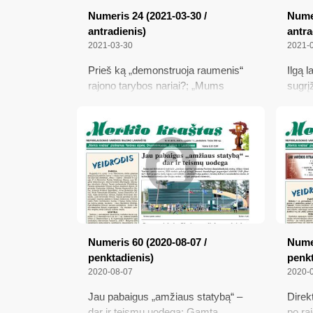
Numeris 24 (2021-03-30 /
Numer
antradienis)
antra
2021-03-30
2021-
Prieš ką „demonstruoja raumenis“
Ilgą 
rajono tarybos nariai?; „Mums
sugrįž
pakišo taukuotą špygą“; Kodėl
pinkl
nepaminėtas Senosios Varėnos
19 pr
mokyklos šimtmetis?; Karantinas
sausi
pratęstas iki gegužės
gydyt
Numeris 60 (2020-08-07 /
Numer
penktadienis)
penkt
2020-08-07
2020-
Jau pabaigus „amžiaus statybą“ –
Direkt
dar ir teismų uodega; Gamtą
po ra