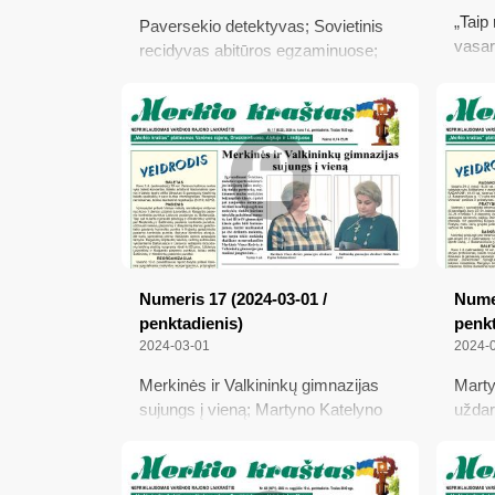
„Taip
Paversekio detektyvas; Sovietinis
vasar
recidyvas abitūros egzaminuose;
garsu
Pirmasis „Vasaros sonatos“
Palta
koncertas jau poryt!; Triukšmas –
nematomas aplinkos priešas; Ar
vasara bus širšinga?; Ekstremali
situacija
Numeris 17 (2024-03-01 /
Numer
penktadienis)
penkt
2024-03-01
2024-
Merkinės ir Valkininkų gimnazijas
Marty
sujungs į vieną; Martyno Katelyno
uždar
darbai ir uždarbiai; Garsinome ir
biurui
Nedzingės vardą
darbu
Volod