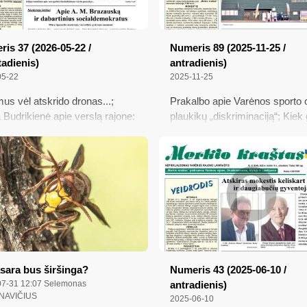
is 37 (2026-05-22 /
Numeris 89 (2025-11-25 /
adienis)
antradienis)
05-22
2025-11-25
us vėl atskrido dronas...;
Prakalbo apie Varėnos sporto 
 Budrikienė apie verslą rajone:
plaukikų „diskriminaciją“; Kiek 
išlikti ir nematomas kliūtis; Apie
tiek nuomonių; Prasidėjo senjo
 Brazauską ir dabartinius
dienos internete; Suvienodina
ldemokratus; Varėna –
atostogų socialiniams darbuot
toji Vytauto sostinė?; Kai
trukmė; Seimas leido medika
enda dronas ar skelbiamas oro
konsultuoti iš nutolusios darbo
us...
vietos
sara bus širšinga?
Numeris 43 (2025-06-10 /
7-31 12:07
Selemonas
antradienis)
NAVIČIUS
2025-06-10