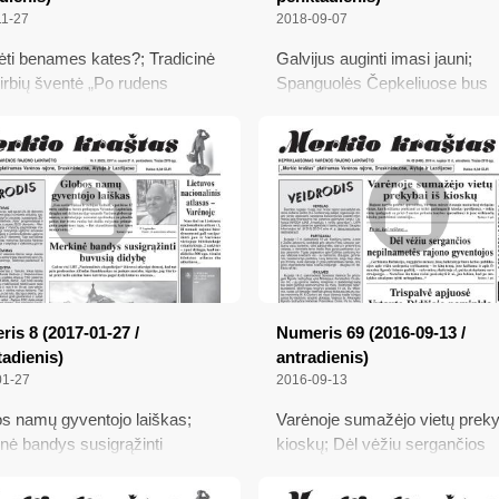
11-27
2018-09-07
ėti benames kates?; Tradicinė
Galvijus auginti imasi jauni;
rbių šventė „Po rudens
Spanguolės Čepkeliuose bus
”; „... o šeimininkas dar
pasiekiamos sunkiau; Detekty
snis“; Gal daktarė N. Petralienė
su liepteliu
lėtų dirbti poliklinikoje?
is 8 (2017-01-27 /
Numeris 69 (2016-09-13 /
adienis)
antradienis)
01-27
2016-09-13
s namų gyventojo laiškas;
Varėnoje sumažėjo vietų preky
nė bandys susigrąžinti
kioskų; Dėl vėžiu sergančios
ią didybę; Pastabos dėl
nepilnametės rajono gyventojo
o 13-osios minėjimo; Ko
Trispalvė apjuosė Vytauto Didž