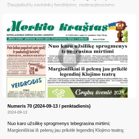
Daugiabučių savininkų bendrijoms, neatnaujinusioms
duomenų, gresia išregistravimas; Žemdirbiai galės pirkti
kaimynų žemę pirmi
Numeris 70 (2024-09-13 / penktadienis)
2024-09-13
Nuo karo užsilikę sprogmenys tebegrasina mirtimi;
Margioniškiai iš pelenų jau prikėlė legendinį Klojimo teatrą;