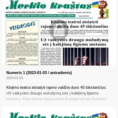
Numeris 1 (2023-01-03 / antradienis)
2023-01-03
Klojimo teatrui atstatyti rajono valdžia duos 45 tūkstančius;
Už vaikystės draugo nužudymą sės į kalėjimą ilgiems
metams; Karo temos nepavyksta išvengti net per šventes;
Stėgalių stumbryną bus galima aplankyti jau šiemet