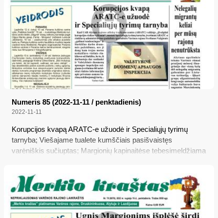
Numeris 85 (2022-11-11 / penktadienis)
2022-11-11
Korupcijos kvapą ARATC-e užuodė ir Specialiųjų tyrimų
tarnyba; Viešajame tualete kumščiais pasišvaistęs
varėniškis sučiuptas; Margionių kapinaitėse tebesimeldžiama
prie Vėlinių laužo; Nelegalių migrantų keliai per mūsų rajoną
nenutrūksta