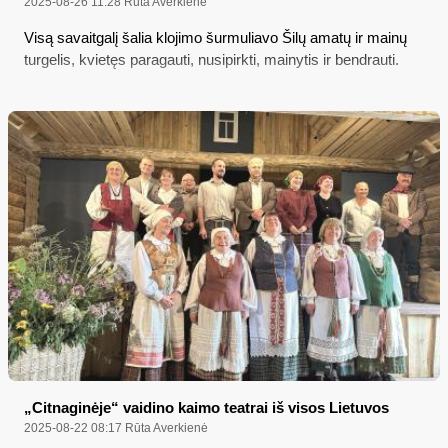
2025-08-26 11:28
Rūta Averkienė
Visą savaitgalį šalia klojimo šurmuliavo Šilų amatų ir mainų
turgelis, kvietęs paragauti, nusipirkti, mainytis ir bendrauti.
„Citnaginėje“ vaidino kaimo teatrai iš visos Lietuvos
2025-08-22 08:17
Rūta Averkienė