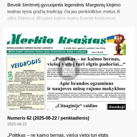
Beveik šimtmetį gyvuojantis legendinis Margionių klojimo
teatras tęsia gražią tradiciją: čia jau penkioliktus metus iš
eilės žiūrovus džiugino kaimo teatrų šventė-konkursas
„Citnaginė“, kurio metu buvo varžomasi dėl režisieriaus
Juozo Gaidžio premijos...
Numeris 62 (2025-08-22 / penktadienis)
2025-08-22
„Politikas – ne kaimo bernas, viešoj vietoj turi elgtis