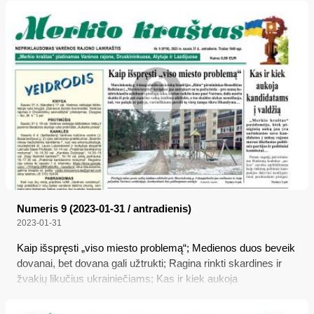
Numeris 9 (2023-01-31 / antradienis)
2023-01-31
Kaip išspręsti „viso miesto problemą“; Medienos duos beveik
dovanai, bet dovana gali užtrukti; Ragina rinkti skardines ir
žvakių likučius ukrainiečiams; Kas ir kiek aukoja
kandidatams į valdžią