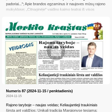
padoriai...“; Apie brandos egzaminus ir naujoves mūsų rajono
mokyklose; „Citnaginėje“ vaidino kaimo teatrai iš visos
Lietuvos; Išmanusis suoliukas, skirtas M. K. Čiurlioniui
atminti; Dailės, muzikos ir šokio sūkuriai Valkininkuose
Numeris 87 (2024-11-15 / penktadienis)
2024-11-15
Rajono taryboje – naujas veidas; Keliaujantieji traukiniais
širsta ant valdžios; Unikali tradicija Margionyse tęsiama;