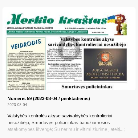
Numeris 59 (2023-08-04 / penktadienis)
2023-08-04
Valstybės kontrolės akyse savivaldybės kontrolieriai
nesužibėjo; Smurtavęs policininkas baudžiamosios
atsakomybės išvengė; Su nerimu ir viltimi žiūrime į ateitį...;