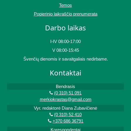
Temos
Popierinio laikraščio prenumerata
Darbo laikas
I-IV 08:00-17:00
V 08:00-15:45
Švenčių dienomis ir savaitgaliais nedirbame.
Kontaktai
Bendrasis
(0 310) 51 091
merkiokrastas@gmail.com
Vyr. redaktorė Diana Zubavičienė
(0 310) 52 410
+370 686 36791
Korespondentai