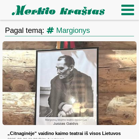
Pagal temą:
Margionys
„Citnaginėje“ vaidino kaimo teatrai iš visos Lietuvos