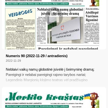
Numeris 90 (2022-11-29 / antradienis)
2022-11-29
Neblaivi vaikų namų globotinė įsivėlė į šeimyninę dramą;
Pareigingi ir nelabai pareigingi rajono tarybos nariai;
Legendinis Margionių klojimo teatras vėl pradžiugino
žiūrovus; Atidarė vaikų iš Ukrainos piešinių parodą; Atsiliepė
Varėnos ligoninė