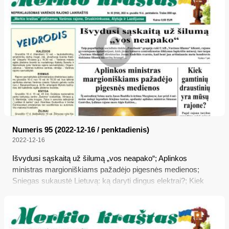
Numeris 95 (2022-12-16 / penktadienis)
2022-12-16
Išvydusi sąskaitą už šilumą „vos neapako“; Aplinkos
ministras margioniškiams pažadėjo pigesnės medienos;
Sniegas sukaustė Lietuvą: ką daryti dingus elektrai?; Kiek
gamtinių draustinių yra mūsų rajone?