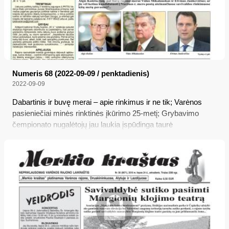
Numeris 68 (2022-09-09 / penktadienis)
2022-09-09
Dabartinis ir buvę merai – apie rinkimus ir ne tik; Varėnos
pasieniečiai minės rinktinės įkūrimo 25-metį; Grybavimo
čempionato nugalėtojų jau laukia įspūdinga taurė