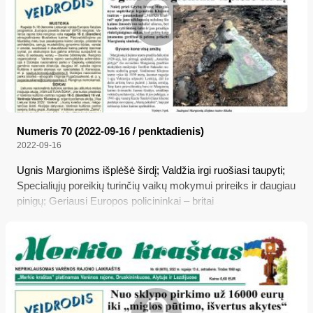
Numeris 70 (2022-09-16 / penktadienis)
2022-09-16
Ugnis Margionims išplėšė širdį; Valdžia irgi ruošiasi taupyti;
Specialiųjų poreikių turinčių vaikų mokymui prireiks ir daugiau
pinigų; Geriausi Europos policininkai – britai