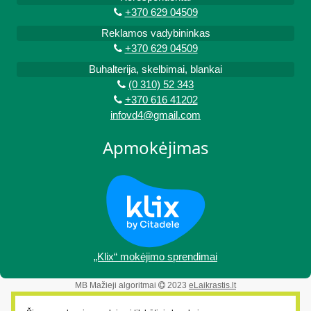
+370 629 04509
Reklamos vadybininkas
+370 629 04509
Buhalterija, skelbimai, blankai
(0 310) 52 343
+370 616 41202
infovd4@gmail.com
Apmokėjimas
„Klix“ mokėjimo sprendimai
MB Mažieji algoritmai
2023
eLaikrastis.lt