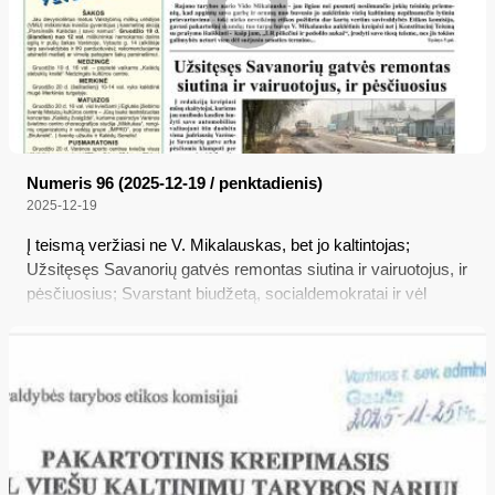
Numeris 96 (2025-12-19 / penktadienis)
2025-12-19
Į teismą veržiasi ne V. Mikalauskas, bet jo kaltintojas;
Užsitęsęs Savanorių gatvės remontas siutina ir vairuotojus, ir
pėsčiuosius; Svarstant biudžetą, socialdemokratai ir vėl
apsimelavo: spjovė kultūrai į veidą