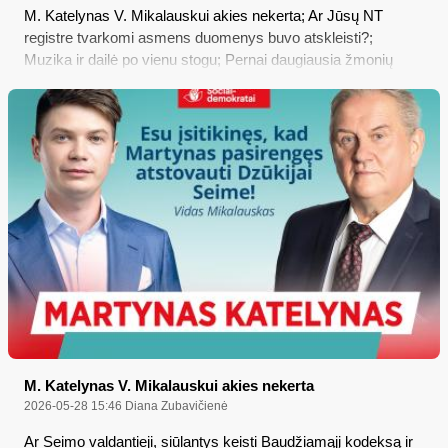
M. Katelynas V. Mikalauskui akies nekerta; Ar Jūsų NT
registre tvarkomi asmens duomenys buvo atskleisti?;
Muzika ir dailė po vienu stogu; Pernai daugiausia žmonių
mirė nuo kraujotakos sistemos ligų ir piktybinių navikų
M. Katelynas V. Mikalauskui akies nekerta
2026-05-28 15:46
Diana Zubavičienė
Ar Seimo valdantieji, siūlantys keisti Baudžiamąjį kodeksą ir