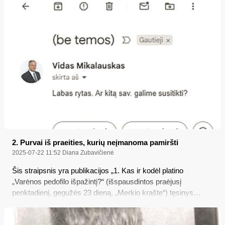
2. Purvai iš praeities, kurių neįmanoma pamiršti
2025-07-22 11:52
Diana Zubavičienė
Šis straipsnis yra publikacijos „1. Kas ir kodėl platino
„Varėnos pedofilo išpažintį?“ (išspausdintos praėjusį
penktadienį, gegužės 23 dieną, „Merkio krašte“) tęsinys…