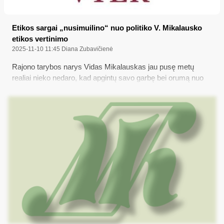
Etikos sargai „nusimuilino“ nuo politiko V. Mikalausko
etikos vertinimo
2025-11-10 11:45
Diana Zubavičienė
Rajono tarybos narys Vidas Mikalauskas jau pusę metų
realiai nieko nedaro, kad apgintų savo garbę bei orumą nuo
buvusio jo auklėtinio viešų kaltinimų nepilnamečio lytiniu
prievartavimu, nors plačiai pasklidusi žinia apie „pedofilijos
skandalą Varėnos rajono savivaldybėje“ meta bjaurų šešėlį ir
visai rajono tarybai; tačiau grupės tarybos narių prašymus
Vyriausiajai tarnybinės etikos bei Varėnos r. savivaldybės
Etikos komisijoms - įvertinti V. Mikalausko „atsakomybės
vengimą ir pasyvų tylėjimą“ etikos požiūriu – abidvi šios
politikų elgesio kontrolės institucijos atmetė, pritrūkusios
kompetencijos...