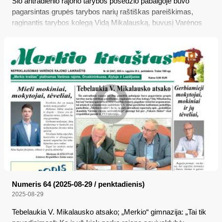
Šio antradienio rajono tarybos posėdžio pabaigoje buvo
pagarsintas grupės tarybos narių raštiškas pareiškimas,
raginantis tarybos kolegą Vidą Mikalauską, buvusį Varėnos
sporto mokyklos rankinio trenerį, pagaliau viešai bei
argumentuotai atsakyti į jo tuometinio auklėtinio V. I. viešai
pareikštus kaltinimus pedofilija, paskelbtus „Merkio krašte“;
be to, tą patį antradienį reportažą apie „pedofilijos skandalą
Varėnos rajono savivaldybėje“ parengė bei per „Vakaro
žinias“ visai respublikai parodė ir TV3 televizija...
Numeris 64 (2025-08-29 / penktadienis)
2025-08-29
Tebelaukia V. Mikalausko atsako; „Merkio“ gimnazija: „Tai tik