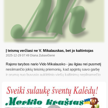
nes jis tokios galimybės neturi vien dėl suėjusio senaties
termino...
Į teismą veržiasi ne V. Mikalauskas, bet jo kaltintojas
2025-12-29 07:49
Diana Zubavičienė
Rajono tarybos nario Vido Mikalausko - jau ilgiau nei pusmetį
nesiimančio jokių teisinių priemonių, kad apgintų savo garbę
ir orumą nuo buvusio auklėtinio viešų kaltinimų nepilnamečio
lytiniu prievartavimu – tokį nieko neveikimą etikos požiūriu
dar kartą vertins savivaldybės Etikos komisija, gavusi
pakartotinį skundą; tuo tarpu buvęs V. Mikalausko auklėtinis
kreipėsi net į Konstitucinį Teismą su prašymu išaiškinti – kaip
jam, „LR piliečiui ir pedofilo aukai“, įrodyti savo tiesą teisme,
nes jis tokios galimybės neturi vien dėl suėjusio senaties