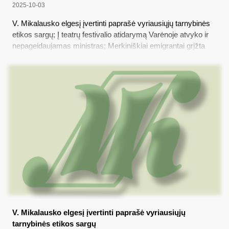
2025-10-03
V. Mikalausko elgesį įvertinti paprašė vyriausiųjų tarnybinės
etikos sargų; Į teatrų festivalio atidarymą Varėnoje atvyko ir
nepageidaujamas ministras; Merkiniškiai emigrantai grįžta
gyventi į gimtąsias vietas; Paminėjo nebeveikiančios
mokyklos jubiliejų; Kartuvių kalnas Perlojoje
V. Mikalausko elgesį įvertinti paprašė vyriausiųjų
tarnybinės etikos sargų