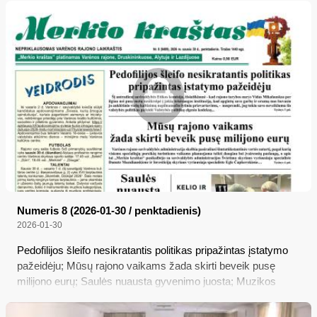
savo orumą ir garbę nuo buvusio jo auklėtinio viešų kaltinimų
nepilnamečio lytiniu prievartavimu, - nusprendė, kad tokiu
savo neveiklumu šis valstybės politikas pažeidė Valstybės
politikų elgesio kodeksą...
Numeris 8 (2026-01-30 / penktadienis)
2026-01-30
Pedofilijos šleifo nesikratantis politikas pripažintas įstatymo
pažeidėju; Mūsų rajono vaikams žada skirti beveik pusę
milijono eurų; Saulės nuausta gyvenimo juosta; Muzikos
mokytoja iš Nedzingės