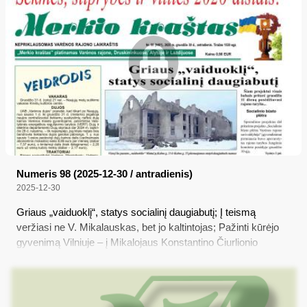
savo neveiklumu šis valstybės politikas pažeidė Valstybės
politikų elgesio kodeksą...
Numeris 98 (2025-12-30 / antradienis)
2025-12-30
Griaus „vaiduoklį“, statys socialinį daugiabutį; Į teismą
veržiasi ne V. Mikalauskas, bet jo kaltintojas; Pažinti kūrėjo
gyvenimą Vilniuje – į Mikalojaus Konstantino Čiurlionio
namus