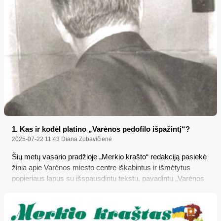
1. Kas ir kodėl platino „Varėnos pedofilo išpažintį“?
2025-07-22 11:43
Diana Zubavičienė
Šių metų vasario pradžioje „Merkio krašto“ redakciją pasiekė
žinia apie Varėnos miesto centre iškabintus ir išmėtytus
popieriaus lapus su išspausdintu tekstu, pavadintu „Varėnos
pedofilo išpažintis“, - apie lytiškai išnaudotus „nepilnamečius
Varėnos ir Varėnos rajono berniukus“, kuriuos neva taip
išnaudojo vienas buvusios Varėnos sporto mokyklos treneris