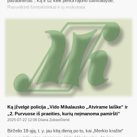
pavadinimas“; Ką ir už kiek perka rajono savivaldybė;
Pasveikinti šimtukininkai ir jų mokytojai
Ką įžvelgė policija „Vido Mikalausko „Atvirame laiške“ ir
„2. Purvuose iš praeities, kurių neįmanoma pamiršti“
2025-07-22 12:06
Diana Zubavičienė
Birželio 18-ąją, t. y. jau kitą dieną po to, kai „Merkio krašte“