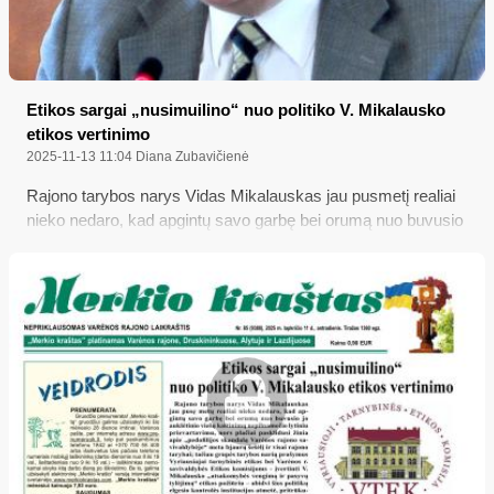
Etikos sargai „nusimuilino“ nuo politiko V. Mikalausko
etikos vertinimo
2025-11-13 11:04
Diana Zubavičienė
Rajono tarybos narys Vidas Mikalauskas jau pusmetį realiai
nieko nedaro, kad apgintų savo garbę bei orumą nuo buvusio
jo auklėtinio viešų kaltinimų nepilnamečio lytiniu
prievartavimu, nors plačiai pasklidusi žinia apie „pedofilijos
skandalą Varėnos rajono savivaldybėje“ meta bjaurų šešėlį ir
visai rajono tarybai; tačiau grupės tarybos narių prašymus
Vyriausiajai tarnybinės etikos bei Varėnos r. savivaldybės
Etikos komisijoms – įvertinti V. Mikalausko „atsakomybės
vengimą ir pasyvų tylėjimą“ etikos požiūriu – abidvi šios
politikų elgesio kontrolės institucijos atmetė, esą pritrūkusios
kompetencijos...