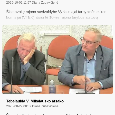
2025-10-02 11:57
Diana Zubavičienė
Šią savaitę rajono savivaldybė Vyriausiajai tarnybinės etikos
komisijai (VTEK) išsiuntė 10-ies rajono tarybos atstovų
pasirašytą prašymą įvertinti, ar tarybos narys Vidas
Mikalauskas nepažeidžia valstybės politikui privalomų
elgesio principų, nes jau daugiau kaip 4 mėnesius realiai
nieko nedaro, kad apgintų savo garbę bei orumą nuo buvusio
auklėtinio viešų kaltinimų nepilnamečio lytiniu prievartavimu,
nes jau plačiai pasklidusi žinia apie „pedofilijos skandalą
Varėnos rajono savivaldybėje“ kenkia ir visos rajono valdžios
dalykinei reputacijai...
Tebelaukia V. Mikalausko atsako
2025-08-29 08:32
Diana Zubavičienė