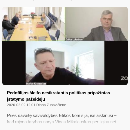
Černiauskas: „Mano mintys jau yra ne vien apie kūrybą ir
rankdarbius“
Pedofilijos šleifo nesikratantis politikas pripažintas
įstatymo pažeidėju
2026-02-02 12:01
Diana Zubavičienė
Prieš savaitę savivaldybės Etikos komisija, išsiaiškinusi –
kad rajono tarybos narys Vidas Mikalauskas per ilgiau nei
pusę metų nesikreipė į teisėsaugos institucijas, jog apgintų