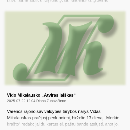
buvo publikuotas straipsnis „Vido Mikalausko „Atviras
laiškas“, redakcija el. paštu gavo Alytaus apskrities
vyriausiojo policijos komisariato Komunikacijos poskyrio
vedėjos Kristinos Janulevičienės laišką…
Vido Mikalausko „Atviras laiškas“
2025-07-22 12:04
Diana Zubavičienė
Varėnos rajono savivaldybės tarybos narys Vidas
Mikalauskas praėjusį penktadienį, birželio 13 dieną, „Merkio
krašto“ redakcijai du kartus el. paštu bandė atsiųsti, anot jo,