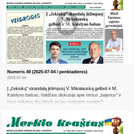
– bei paantrašte po pavadinimu „Ateina laikas, kai daugiau
tylėti nebegalima…“
Numeris 49 (2025-07-04 / penktadienis)
2025-07-04
Į „čekiukų“ skandalą įklimpusį V. Mikalauską gelbsti ir M.
Katelyno balsas; Valdžios diskusija apie rimtus „bajerius“ ir
kitus reikalus; Ką daryti, jei jau nudegėte saulėje?;
Nusižiūrėjote naudotą automobilį?