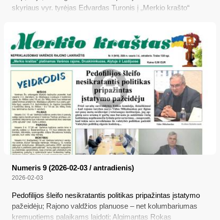
skyriaus vyr. tyrėjas Edvardas Turonis į „Merkio krašto“
kvietimą praėjusią savaitę susitikti ir atsakyti į keletą
klausimų, susijusių su jo akivaizdžiai iš piršto laužtu skundu
prieš UAB „Merkio kraštas“ Žurnalistų etikos inspektoriaus
tarnybai, nes labai panašu, kad tokį skundą pareigūnas galėjo
parašyti arba tik kažkieno gerokai „spustelėtas“, arba iš
visiško nesupratimo, kas irgi mažai tikėtina...
Numeris 9 (2026-02-03 / antradienis)
2026-02-03
Pedofilijos šleifo nesikratantis politikas pripažintas įstatymo
pažeidėju; Rajono valdžios planuose – net kolumbariumas
kremuotiems palaikams laidoti; Algimantas Rokas