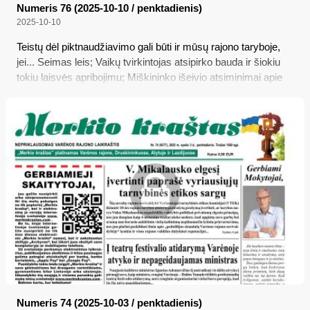
Numeris 76 (2025-10-10 / penktadienis)
2025-10-10
Teistų dėl piktnaudžiavimo gali būti ir mūsų rajono taryboje,
jei... Seimas leis; Vaikų tvirkintojas atsipirko bauda ir šiokiu
tokiu laisvės apribojimu; Miškininko išeivio atsiminimai apie
Varėną 1939-1941 metais; Alkstančiųjų ne mažėja, bet
daugėja
Numeris 74 (2025-10-03 / penktadienis)