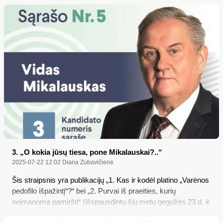
„vakar vakare“ parašytą laišką, „skirtą“, kaip nurodyta
tarybos nario lydraštyje, „MERKIO KRAŠTO“ redakcijai,
Varėnos krašto bendruomenei, merui ir tarybos nariams“,
pridūręs, jog turi „vilties, kad šis laiškas pasieks skaitytojus“;
bet panašu, jog redakcijos interesantui to pažadėtojo laiško
tiesiog nepavyko išsiųsti. „Merkio krašto“ redakcija
pasistengė vis dėlto gauti V. Mikalausko laišką, pavadintą
„Atviru laišku žiniasklaidai, merui, tarybos nariams ir Varėnos
krašto bendruomenei“, kurį dabar ir publikuojame
skaitytojams…
3. „O kokia jūsų tiesa, pone Mikalauskai?..“
2025-07-22 12:02
Diana Zubavičienė
Šis straipsnis yra publikacijų „1. Kas ir kodėl platino „Varėnos
pedofilo išpažintį“?“ bei „2. Purvai iš praeities, kurių
neįmanoma pamiršti“ (išspausdintų šių metų gegužės 23 d. ir
birželio 6 d. „Merkio krašte“) tęsinys…