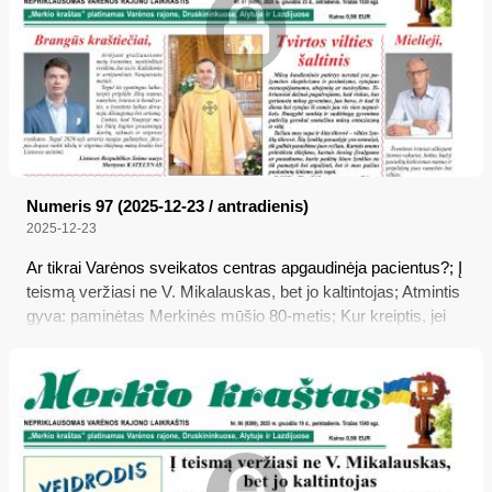
termino...
Numeris 97 (2025-12-23 / antradienis)
2025-12-23
Ar tikrai Varėnos sveikatos centras apgaudinėja pacientus?; Į
teismą veržiasi ne V. Mikalauskas, bet jo kaltintojas; Atmintis
gyva: paminėtas Merkinės mūšio 80-metis; Kur kreiptis, jei
sunegalavote, o poliklinika nedirba?