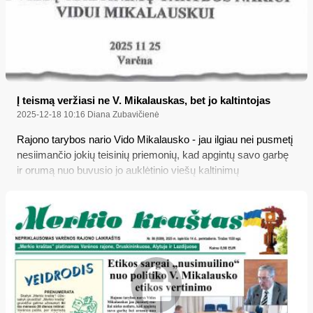
Į teismą veržiasi ne V. Mikalauskas, bet jo kaltintojas
2025-12-18 10:16
Diana Zubavičienė
Rajono tarybos nario Vido Mikalausko - jau ilgiau nei pusmetį
nesiimančio jokių teisinių priemonių, kad apgintų savo garbę
ir orumą nuo buvusio jo auklėtinio viešų kaltinimų
nepilnamečio lytiniu prievartavimu – tokį nieko neveikimą
etikos požiūriu dar kartą vertins savivaldybės Etikos
komisija, gavusi pakartotinį skundą; tuo tarpu buvęs V.
Mikalausko auklėtinis kreipėsi net į Konstitucinį Teismą su
prašymu išaiškinti - kaip jam, „LR piliečiui ir pedofilo aukai“,
įrodyti savo tiesą teisme, nes jis tokios galimybės neturi vien
dėl suėjusio senaties termino...