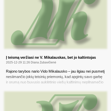
Į teismą veržiasi ne V. Mikalauskas, bet jo kaltintojas
2025-12-29 11:26
Diana Zubavičienė
Rajono tarybos nario Vido Mikalausko – jau ilgiau nei pusmetį
nesiimančio jokių teisinių priemonių, kad apgintų savo garbę
ir orumą nuo buvusio auklėtinio viešų kaltinimų nepilnamečio
lytiniu prievartavimu – tokį nieko neveikimą etikos požiūriu
dar kartą vertins savivaldybės Etikos komisija, gavusi
pakartotinį skundą; tuo tarpu buvęs V. Mikalausko auklėtinis
kreipėsi net į Konstitucinį Teismą su prašymu išaiškinti, kaip
jam, „LR piliečiui ir pedofilo aukai“, įrodyti savo tiesą teisme,