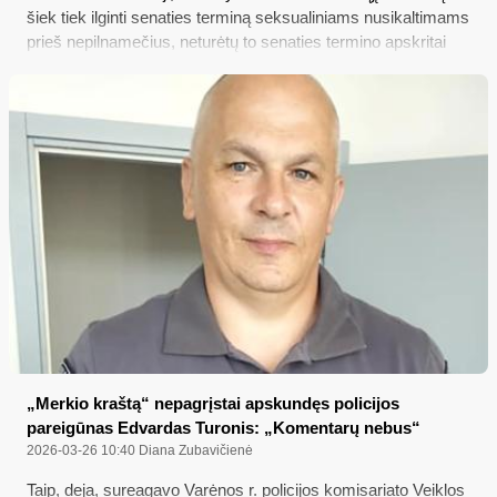
šiek tiek ilginti senaties terminą seksualiniams nusikaltimams
prieš nepilnamečius, neturėtų to senaties termino apskritai
panaikinti - kad pedofilai, net ir prieš daugelį metų lytiškai
prievartavę vaikus, nebegalėtų išsisukti nuo baudžiamosios
atsakomybės? Tokį klausimą „Merkio kraštas“ uždavė Seimo
valdančiosios daugumos atstovui, socialdemokratui Martynui
Katelynui...
„Merkio kraštą“ nepagrįstai apskundęs policijos
pareigūnas Edvardas Turonis: „Komentarų nebus“
2026-03-26 10:40
Diana Zubavičienė
Taip, deja, sureagavo Varėnos r. policijos komisariato Veiklos