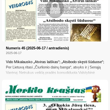
Numeris 45 (2025-06-17 / antradienis)
2025-06-17
Vido Mikalausko „Atviras laiškas“; „Atsibodo skęsti šūduose“;
Per Lietuvą ritasi „Čiurlionio dainų banga“, atvyks ir į Senąją
Varėną; Netrukus veiklą pradės konsoliduota Valstybinė
ligonių kasa; Kodėl didelę riziką nukentėti nuo seksualinio
smurto turi vaikai ir kaip juos apsaugoti?