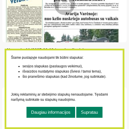
Numeris 44 (2025-06-13 / penktadienis)
2025-06-13
Šiame puslapyje naudojami tik būtini slapukai:
3. „O kokia Jūsų tiesa, pone Mikalauskai?“; Avarija Varėnoje:
sesijos slapukas (paslaugos veikimui),
išvaizdos nustatymo slapukas (šviesi / tamsi tema),
nuo kelio nuskriejo autobusas su vaikais; Pasieniečiams
šio pranešimo slapukas (kad žinotume, jog sutinkate).
įkliuvo du kontrabandos ryšuliais apsikarstę varėniškiai
Jokių reklaminių ar stebėjimo slapukų nenaudojame. Tęsdami
naršymą sutinkate su slapukų naudojimu.
Daugiau informacijos
Supratau