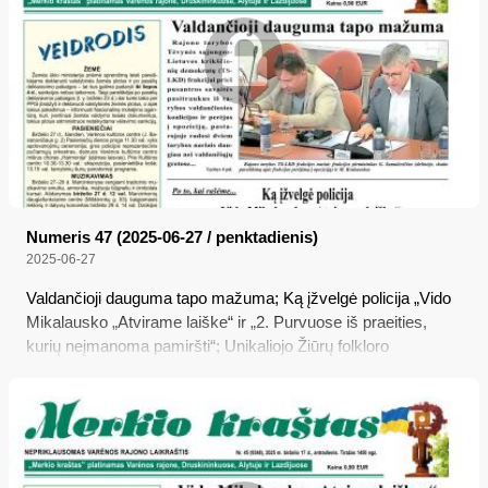
Numeris 47 (2025-06-27 / penktadienis)
2025-06-27
Valdančioji dauguma tapo mažuma; Ką įžvelgė policija „Vido
Mikalausko „Atvirame laiške“ ir „2. Purvuose iš praeities,
kurių neįmanoma pamiršti“; Unikaliojo Žiūrų folkloro
ansamblio skambus jubiliejus; Dubičių folkloro ansambliui
„Lakštucis“ – 60 metų