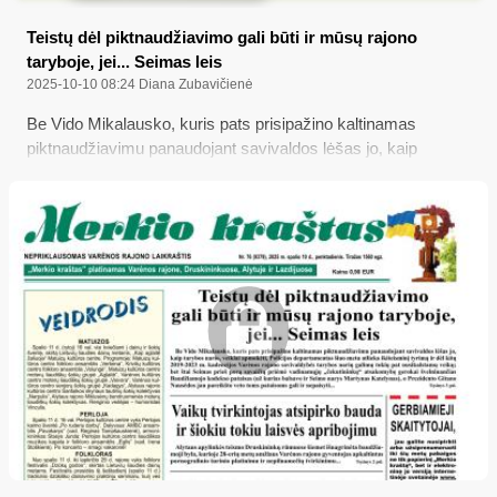
Teistų dėl piktnaudžiavimo gali būti ir mūsų rajono
taryboje, jei... Seimas leis
2025-10-10 08:24
Diana Zubavičienė
Be Vido Mikalausko, kuris pats prisipažino kaltinamas
piktnaudžiavimu panaudojant savivaldos lėšas jo, kaip
tarybos nario, veiklai apmokėti, Policijos departamentas šiuo
metu atlieka ikiteisminį tyrimą ir dėl kitų 2019-2023 m.
kadencijos Varėnos rajono savivaldybės tarybos narių galimų
tokių pat nusikalstamų veikų; bet štai Seimas prieš porą
savaičių priėmė vadinamųjų „čekutininkų“ atsakomybę
gerokai švelninančias Baudžiamojo kodekso pataisas (už
kurias balsavo ir Seimo narys Martynas Katelynas), o
Prezidento Gitano Nausėdos jau pareikšto veto toms
pataisoms gali ir nepaisyti...