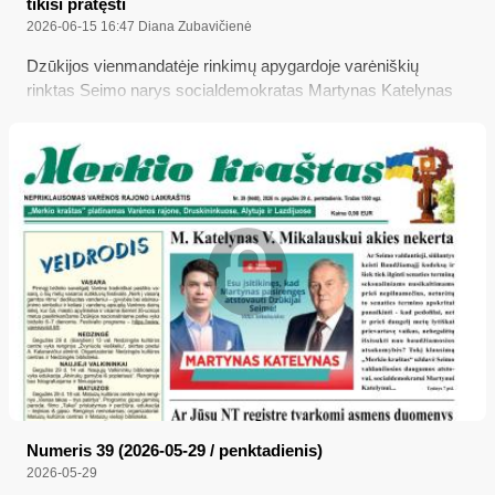
tikisi pratęsti
2026-06-15 16:47
Diana Zubavičienė
Dzūkijos vienmandatėje rinkimų apygardoje varėniškių
rinktas Seimo narys socialdemokratas Martynas Katelynas
taip ir neatsakė į „Merkio krašto“ klausimą – ar jis pritaria, kad
seksualinių nusikaltimų prieš vaikus bylose būtų panaikintas
senaties terminas, užtat atsiliepė Seimo narė konservatorė
Agnė Bilotaitė...
Numeris 39 (2026-05-29 / penktadienis)
2026-05-29