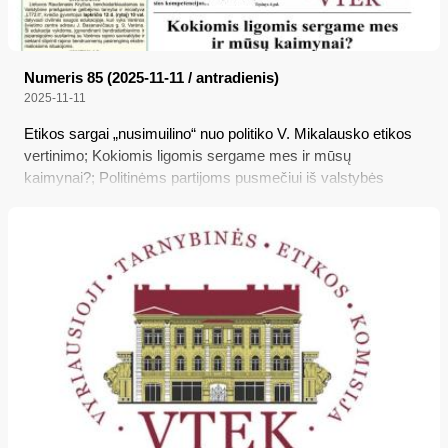
Numeris 85 (2025-11-11 / antradienis)
2025-11-11
Etikos sargai „nusimuilino“ nuo politiko V. Mikalausko etikos
vertinimo; Kokiomis ligomis sergame mes ir mūsų
kaimynai?; Politinėms partijoms pusmečiui iš valstybės
biudžeto skirta beveik 3 mln. eurų; Ką svarbu žinoti apie
žemės mokestį 2025 metais?