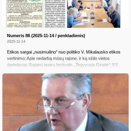
Numeris 86 (2025-11-14 / penktadienis)
2025-11-14
Etikos sargai „nusimuilino“ nuo politiko V. Mikalausko etikos
vertinimo; Apie nedarbą mūsų rajone, ir ką siūlo vietos
darbdaviai; Baigėsi teatrų festivalis „Tegyvuoja Giraitė“; ES
institucijos sutarė dėl paprastesnių taisyklių ūkininkams