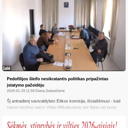
Pedofilijos šleifo nesikratantis politikas pripažintas
įstatymo pažeidėju
2026-01-29 11:59
Diana Zubavičienė
Šį antradienį savivaldybės Etikos komisija, išsiaiškinusi - kad
rajono tarybos narys Vidas Mikalauskas per ilgiau nei pusę
metų nesikreipė į jokią teisėsaugos instituciją, kad apgintų
savo garbę ir orumą nuo buvusio jo auklėtinio viešų kaltinimų
nepilnamečio lytiniu prievartavimu, - nusprendė, jog tokiu