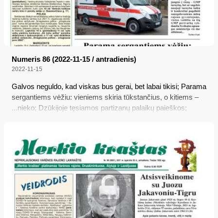
Numeris 86 (2022-11-15 / antradienis)
2022-11-15
Galvos neguldo, kad viskas bus gerai, bet labai tikisi; Parama
sergantiems vėžiu: vieniems skiria tūkstančius, o kitiems –
...nieko; Dzūkijoje tęsiamos partizanų palaikų paieškos;
Dažniausiai užduodami klausimai