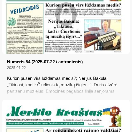
varėniškis Stasys Saulėnas, o kita giminaitė vilniškė Rita
Končienė raštu plačiau papasakojo apie šio partizano šeimą.
Štai tas pasakojimas...
Numeris 54 (2025-07-22 / antradienis)
2025-07-22
Kurion pusėn virs lūždamas medis?; Nerijus Bakula:
„Tikiuosi, kad ir Čiurlionis tą muziką išgirs...“; Duris atvėrė
partizanų muziejus; Emocinės pagalbos linija senjorams