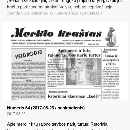
„Senas Dzūkijos girių vilkas“ sugrįžo į rajono tarybą; Dzūkijos
krašto partizanams atminti; Velykų bobutė neprivažiuoja;
Žemdirbių susitikimas su veterinarijos specialistais
Numeris 64 (2017-08-25 / penktadienis)
2017-08-25
Apie mero ir kitų rajono tarybos narių turtus; Retoriniai