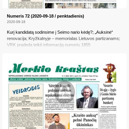
Numeris 72 (2020-09-18 / penktadienis)
2020-09-18
Kurį kandidatą sodinsime į Seimo nario kėdę?; „Auksinė“
renovacija; Kryžkalnyje – memorialas Lietuvos partizanams;
VRK pradeda teikti informaciją numeriu 1855