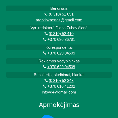
Bendrasis
(0 310) 51 091
merkiokrastas@gmail.com
Vyr. redaktorė Diana Zubavičienė
(0 310) 52 410
+370 686 36791
Korespondentai
+370 629 04509
Reklamos vadybininkas
+370 629 04509
Buhalterija, skelbimai, blankai
(0 310) 52 343
+370 616 41202
infovd4@gmail.com
Apmokėjimas