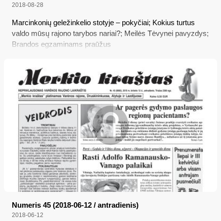
2018-08-28
Marcinkonių geležinkelio stotyje – pokyčiai; Kokius turtus
valdo mūsų rajono tarybos nariai?; Meilės Tėvynei pavyzdys;
Brandos egzaminams praūžus
Numeris 45 (2018-06-12 / antradienis)
2018-06-12