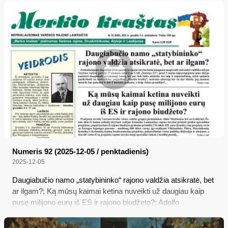
bei tolstančios Lietuvos partizanų komandos atsitraukti. Čia
ką tik įvyko kova – viena iš garsiausių Lietuvos partizanų
įvykdytų puolamųjų operacijų prieš okupantą, vėliau imta
vadinti Merkinės mūšiu...
Numeris 92 (2025-12-05 / penktadienis)
2025-12-05
Daugiabučio namo „statybininko“ rajono valdžia atsikratė, bet
ar ilgam?; Ką mūsų kaimai ketina nuveikti už daugiau kaip
pusę milijono eurų iš ES ir rajono biudžeto?; Adolfo
Ramanausko-Vanago mirties bausmės įvykdymo metines
minint; Policijos reidai šį mėnesį