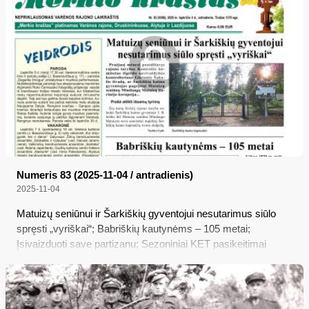
atsparumą melui“, – sako istorikas dr. Arūnas Bubnys...
Numeris 83 (2025-11-04 / antradienis)
2025-11-04
Matuizų seniūnui ir Šarkiškių gyventojui nesutarimus siūlo
spręsti „vyriškai“; Babriškių kautynėms – 105 metai;
Įsivaizduoti save partizanu; Sezoniniai KET pasikeitimai
keliuose – mažėja greitis automagistralėse ir greitkeliuose,
prasideda žieminių padangų sezonas; Žemės mokestį reikia
sumokėti iki lapkričio 17 d.; Čia teatras išlieka gyvas