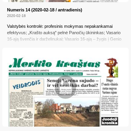
Numeris 14 (2020-02-18 / antradienis)
2020-02-18
Valstybės kontrolė: profesinis mokymas nepakankamai
efektyvus; „Krašto auksą“ pelnė Panočių ūkininkas; Vasario
16-ąją švenčia ir darželinukai; Vasario 16-ąją – žygis į Genio
būrio partizanų bunkerį