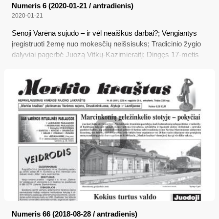
Numeris 6 (2020-01-21 / antradienis)
2020-01-21
Senoji Varėna sujudo – ir vėl neaiškūs darbai?; Vengiantys
įregistruoti žemę nuo mokesčių neišsisuks; Tradicinio žygio
dalyviai pagerbė Juozą Vitkų-Kazimieraitį; Dingęs 17-metis
vilnietis rastas negyvas Varėnos rajone; Pasikeitė
vienmandačių rinkimų apygardų ribos
Numeris 66 (2018-08-28 / antradienis)