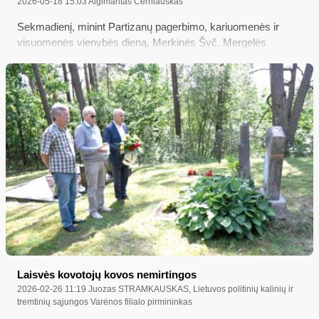
2026-05-18 15:03
Algimantas Černiauskas
Sekmadienį, minint Partizanų pagerbimo, kariuomenės ir
visuomenės vienybės dieną, Merkinės Švč. Mergelės
Marijos Ėmimo į dangų bažnyčioje po šventų Mišių
Žygimantui Buržinskui (Merkinės krašto muziejaus
direktoriui) ir Mindaugui Černiauskui (to paties muziejaus
projektų vadovui) iškilmingai buvo įteikta Adolfo
Ramanausko-Vanago premija...
Laisvės kovotojų kovos nemirtingos
2026-02-26 11:19
Juozas STRAMKAUSKAS, Lietuvos politinių kalinių ir
tremtinių sąjungos Varėnos filialo pirmininkas