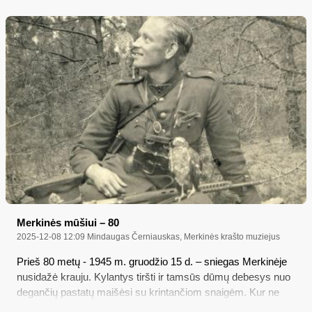
Merkinės mūšiui – 80
2025-12-08 12:09
Mindaugas Černiauskas, Merkinės krašto muziejus
Prieš 80 metų - 1945 m. gruodžio 15 d. – sniegas Merkinėje
nusidažė krauju. Kylantys tiršti ir tamsūs dūmų debesys nuo
degančių pastatų maišėsi su krintančiom snaigėm. Kur ne
kur tarpe retėjančio ginklų kalenimo girdėjosi rusiški keiksmai