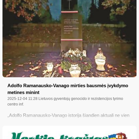
Adolfo Ramanausko-Vanago mirties bausmės įvykdymo
metines minint
2025-12-04 11:28
Lietuvos gyventojų genocido ir rezistencijos tyrimo
centro inf.
„Adolfo Ramanausko-Vanago istorija šiandien aktuali ne vien
dėl pagarbos jo atminimui. Kad Lietuva išliktų demokratija,
turime saugoti tai, ką Adolfas Ramanauskas-Vanagas
saugojo bunkeriuose: vidinę tiesą, atsakomybės jausmą ir