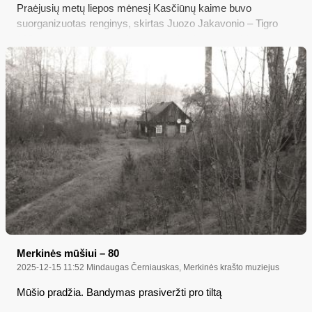
Praėjusių metų liepos mėnesį Kasčiūnų kaime buvo
suorganizuotas renginys, skirtas Juozo Jakavonio – Tigro
100-osioms gimimo metinėms paminėti; ta proga Varėnos r.
savivaldybė parūpino Kasčiūnų kapinėse palaidotų partizanų
antkapinių paminklų tipinius atminimo ženklus ,,Lietuvos
partizanas“…
Merkinės mūšiui – 80
2025-12-15 11:52
Mindaugas Černiauskas, Merkinės krašto muziejus
Mūšio pradžia. Bandymas prasiveržti pro tiltą