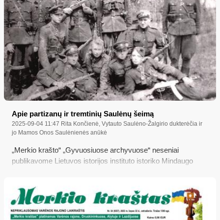
Apie partizanų ir tremtinių Saulėnų šeimą
2025-09-04 11:47
Rita Končienė, Vytauto Saulėno-Žalgirio dukterėčia ir
jo Mamos Onos Saulėnienės anūkė
„Merkio krašto“ „Gyvuosiuose archyvuose“ neseniai
publikavome Lietuvos istorijos instituto istoriko Mindaugo
Pociaus straipsnį „Antisovietinis ginkluotas pasipriešinimas
Valkininkų krašte 1944-1949 metais“, kuriame minimas ir
partizanas Vytautas Saulėnas-Žalgiris iš Dargužių kaimo,
žuvęs 1950 metais. Šį straipsnį publikuoti kartu su pora
nuotraukų į redakciją atnešė V. Saulėno-Žalgirio giminaitis