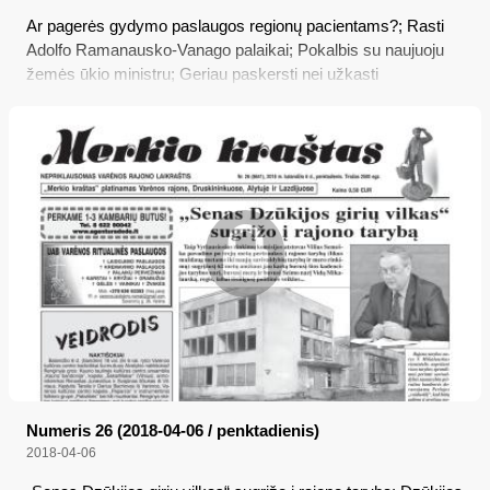
Ar pagerės gydymo paslaugos regionų pacientams?; Rasti
Adolfo Ramanausko-Vanago palaikai; Pokalbis su naujuoju
žemės ūkio ministru; Geriau paskersti nei užkasti
Numeris 26 (2018-04-06 / penktadienis)
2018-04-06