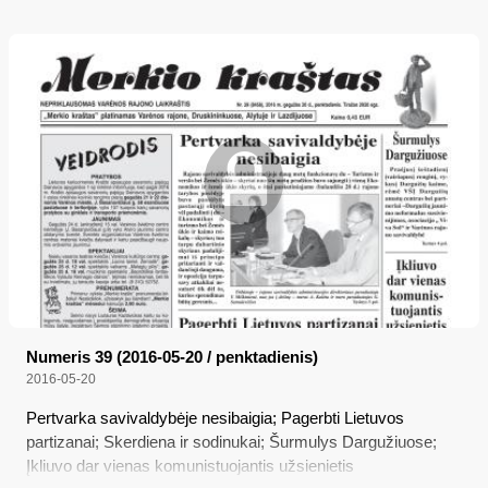
Numeris 39 (2016-05-20 / penktadienis)
2016-05-20
Pertvarka savivaldybėje nesibaigia; Pagerbti Lietuvos
partizanai; Skerdiena ir sodinukai; Šurmulys Dargužiuose;
Įkliuvo dar vienas komunistuojantis užsienietis