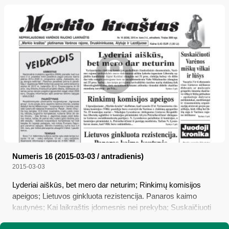
Numeris 16 (2015-03-03 / antradienis)
2015-03-03
Lyderiai aiškūs, bet mero dar neturim; Rinkimų komisijos
apeigos; Lietuvos ginkluota rezistencija. Panaros kaimo
kautynės; Kai laikraštis įdomesnis nei prekyba; Suskaičiuoti
Varėnos miškų vilkai ir lūšys