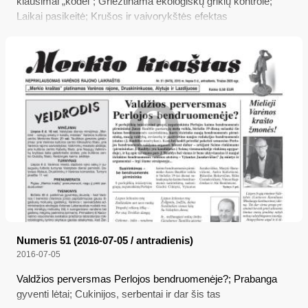
klausimai „kodėl“; Griežtinama ekologiškų grikių kontrolė;
Laikai pasikeitė; Krušos ir vaivorykštės efektas
Numeris 51 (2016-07-05 / antradienis)
2016-07-05
Valdžios perversmas Perlojos bendruomenėje?; Prabanga
gyventi lėtai; Cukinijos, serbentai ir dar šis tas