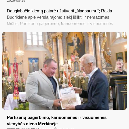
2026-05-19
Daugiabučio kiemą patarė užsitverti „šlagbaumu“; Raida
Budrikienė apie verslą rajone: siekį išlikti ir nematomas
kliūtis; Partizanų pagerbimo, kariuomenės ir visuomenės
vienybės diena Merkinėje; Varėna rengiasi vasaros
sutiktuvėms; Šauliams bus taikomi aukštesni reikalavimai
Partizanų pagerbimo, kariuomenės ir visuomenės
vienybės diena Merkinėje