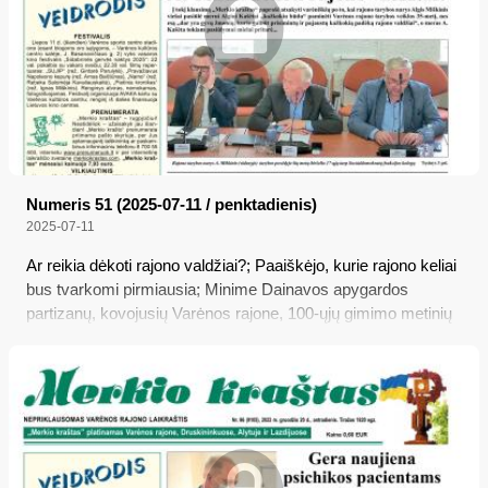
Numeris 51 (2025-07-11 / penktadienis)
2025-07-11
Ar reikia dėkoti rajono valdžiai?; Paaiškėjo, kurie rajono keliai
bus tvarkomi pirmiausia; Minime Dainavos apygardos
partizanų, kovojusių Varėnos rajone, 100-ųjų gimimo metinių
sukaktis; Automobilių pirkėjai tampa vis išrankesni