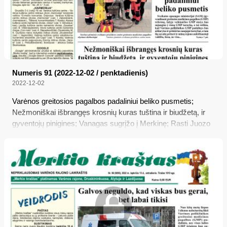
Numeris 91 (2022-12-02 / penktadienis)
2022-12-02
Varėnos greitosios pagalbos padaliniui beliko pusmetis;
Nežmoniškai išbrangęs krosnių kuras tuština ir biudžetą, ir
gyventojų pinigines; Vanagas sugrįžo į Merkinę; Rasti Juozo
Vitkaus- Kazimieraičio palaikai