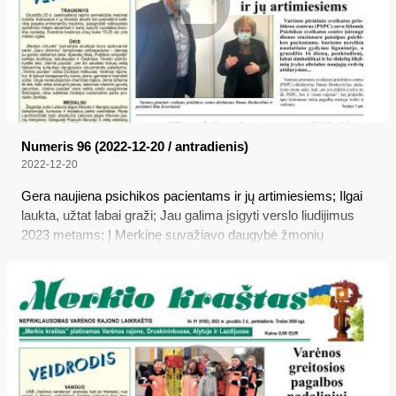
Numeris 96 (2022-12-20 / antradienis)
2022-12-20
Gera naujiena psichikos pacientams ir jų artimiesiems; Ilgai
laukta, užtat labai graži; Jau galima įsigyti verslo liudijimus
2023 metams; Į Merkinę suvažiavo daugybė žmonių