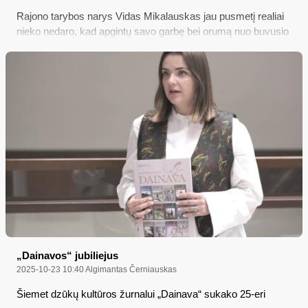
Rajono tarybos narys Vidas Mikalauskas jau pusmetį realiai
nieko nedaro, kad apgintų savo garbę bei orumą nuo buvusio
jo auklėtinio viešų kaltinimų nepilnamečio lytiniu
prievartavimu, nors plačiai pasklidusi žinia apie „pedofilijos
skandalą Varėnos rajono savivaldybėje“ meta bjaurų šešėlį ir
visai rajono tarybai; tačiau grupės tarybos narių prašymus
Vyriausiajai tarnybinės etikos bei Varėnos r. savivaldybės
Etikos komisijoms – įvertinti V. Mikalausko „atsakomybės
vengimą ir pasyvų tylėjimą“ etikos požiūriu – abidvi šios
politikų elgesio kontrolės institucijos atmetė, esą pritrūkusios
kompetencijos...
„Dainavos“ jubiliejus
2025-10-23 10:40
Algimantas Černiauskas
Šiemet dzūkų kultūros žurnalui „Dainava“ sukako 25-eri