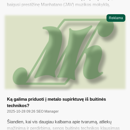
baigusi prestižinę Manhatano (JAV) muzikos mokyklą,
Barbora Valiukevičiūtė-Žeižytė dirbo koncertmeistere
Niujorke, jos griežiamą muziką buvo galima išgirsti
Reklama
didžiausiose pasaulio scenose; Italijos, Ekvadoro, Šri Lankos
universitetuose lankėsi kaip kviestinė dėstytoja, dėstė ir JAV
bei Palestinoje, taip pat įkūrė „Music Academy For Young
Professionals“. Apkeliavusi bene visą pasaulį ir Dzūkijoje
įsikūrusi B. Valiukevičiūtė-Žeižytė – „Koncertai Burmistrui“ bei
kitų kultūrinių renginių organizatorė, edukatorė, Merkinės
kultūros centro vadovė – šiandien džiaugiasi Merkinėje
suradusi bendraminčių, išskirtinę energiją ir naujų svajonių;
apie tai – šiame „Merkio krašto“ interviu...
Ką galima priduoti į metalo supirktuvę iš buitinės
technikos?
2025-10-28 09:26
SEO Manager
Šiandien, kai vis daugiau kalbama apie tvarumą, atliekų
mažinimą ir perdirbimą, senos buitinės technikos klausimas