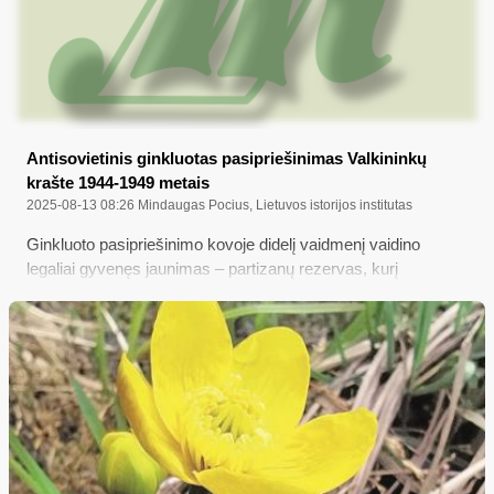
Antisovietinis ginkluotas pasipriešinimas Valkininkų
krašte 1944-1949 metais
2025-08-13 08:26
Mindaugas Pocius, Lietuvos istorijos institutas
Ginkluoto pasipriešinimo kovoje didelį vaidmenį vaidino
legaliai gyvenęs jaunimas – partizanų rezervas, kurį
pogrindyje vadino organizacinio sektoriaus nariais,
rezervistais arba slapukais.