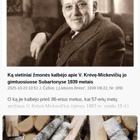
Ką vietiniai žmonės kalbėjo apie V. Krėvę-Mickevičių jo
gimtuosiuose Subartonyse 1939 metais
2025-10-23 10:51
J. Čyžius. („Lietuvos žinios“, 1939.VIII.22, Nr. 189)
O ką jie kalbėjo prieš 86-erius metus, kai 57-erių metų
amžiaus V. Krėvė-Mickevičius (gimęs 1882 m. spalio 19 d.)
tuomet vadovavo Lietuvos rašytojų draugijai, perskaitysite
1939 metų rugpjūčio 22 dienos laikraštyje „Lietuvos žinios“
paskelbtame korespondento J. Čyžiaus straipsnyje „Ką
liaudis kalba apie mūsų didįjį rašytoją. Krėvės-Mickevičiaus