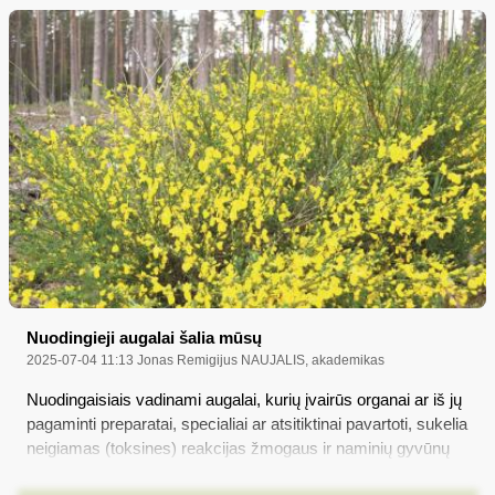
03 17 – 2001 12 06), o ta proga jo gyvenimą ir veiklą šiltai
aprašė brolis Feliksas Buckus-Butkevičius, savo
prisiminimus atsiuntęs „Merkio kraštui“...
Nuodingieji augalai šalia mūsų
2025-07-04 11:13
Jonas Remigijus NAUJALIS, akademikas
Nuodingaisiais vadinami augalai, kurių įvairūs organai ar iš jų
pagaminti preparatai, specialiai ar atsitiktinai pavartoti, sukelia
neigiamas (toksines) reakcijas žmogaus ir naminių gyvūnų
organizmuose. Augalų nuodingumą lemia specifiniai