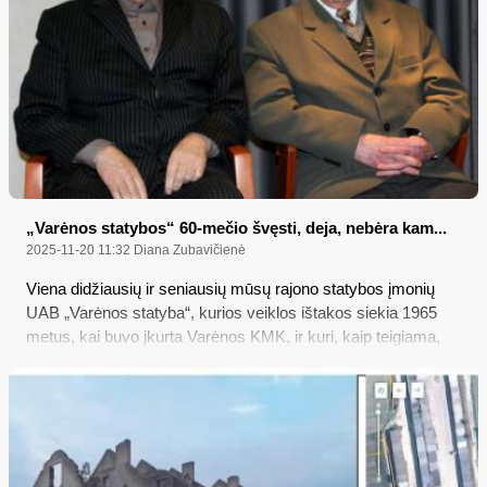
„Varėnos statybos“ 60-mečio švęsti, deja, nebėra kam...
2025-11-20 11:32
Diana Zubavičienė
Viena didžiausių ir seniausių mūsų rajono statybos įmonių
UAB „Varėnos statyba“, kurios veiklos ištakos siekia 1965
metus, kai buvo įkurta Varėnos KMK, ir kuri, kaip teigiama,
„pastatė beveik 90 procentų Varėnos“, šiais 2025-aisiais buvo
likviduota dėl bankroto...