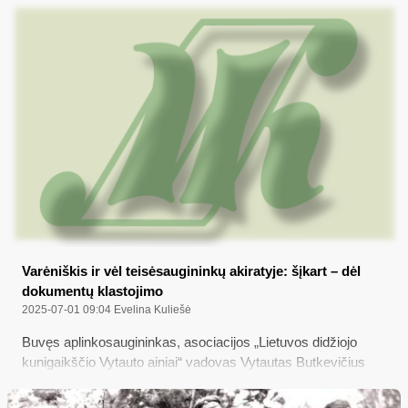
Varėniškis ir vėl teisėsaugininkų akiratyje: šįkart – dėl
dokumentų klastojimo
2025-07-01 09:04
Evelina Kuliešė
Buvęs aplinkosaugininkas, asociacijos „Lietuvos didžiojo
kunigaikščio Vytauto ainiai“ vadovas Vytautas Butkevičius
toliau varsto teismo duris – dar šių metų gegužę nubaustas
už medžioklės taisyklių pažeidimus, lapkričio 27 dieną vėl