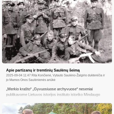
nuteistas už dokumentų klastojimą...
Apie partizanų ir tremtinių Saulėnų šeimą
2025-09-04 11:47
Rita Končienė, Vytauto Saulėno-Žalgirio dukterėčia ir
jo Mamos Onos Saulėnienės anūkė
„Merkio krašto“ „Gyvuosiuose archyvuose“ neseniai
publikavome Lietuvos istorijos instituto istoriko Mindaugo
Pociaus straipsnį „Antisovietinis ginkluotas pasipriešinimas
Valkininkų krašte 1944-1949 metais“, kuriame minimas ir
partizanas Vytautas Saulėnas-Žalgiris iš Dargužių kaimo,