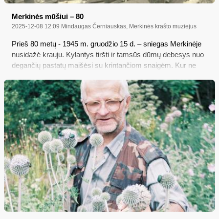
Merkinės mūšiui – 80
2025-12-08 12:09
Mindaugas Černiauskas, Merkinės krašto muziejus
Prieš 80 metų - 1945 m. gruodžio 15 d. – sniegas Merkinėje
nusidažė krauju. Kylantys tiršti ir tamsūs dūmų debesys nuo
degančių pastatų maišėsi su krintančiom snaigėm. Kur ne
kur tarpe retėjančio ginklų kalenimo girdėjosi rusiški keiksmai
bei tolstančios Lietuvos partizanų komandos atsitraukti. Čia
ką tik įvyko kova – viena iš garsiausių Lietuvos partizanų
įvykdytų puolamųjų operacijų prieš okupantą, vėliau imta
vadinti Merkinės mūšiu...