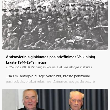
Antisovietinis ginkluotas pasipriešinimas Valkininkų
krašte 1944-1949 metais
2025-08-19 08:56
Mindaugas Pocius, Lietuvos istorijos institutas
1949 m. antrojoje pusėje Valkininkų krašte partizanai
pasirodydavo labai retai, nes Dainavos apygarda patyrė
didžiulių nuostolių. Informatorių, suimtų pogrindžio dalyvių,
pagalba MGB sunaikino daugelį DLK Vytauto ir Geležinio
Vilko tėvūnijų narių.