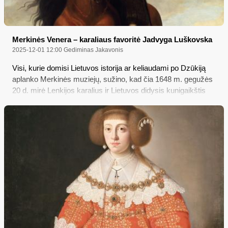
Merkinės Venera – karaliaus favoritė Jadvyga Luškovska
2025-12-01 12:00
Gediminas Jakavonis
Visi, kurie domisi Lietuvos istorija ar keliaudami po Dzūkiją
aplanko Merkinės muziejų, sužino, kad čia 1648 m. gegužės
20 d. mirė Lenkijos karalius ir Lietuvos didysis kunigaikštis
Vladislovas Vaza. Bet tik nedaugelis yra girdėję, jog, pasak
legendos, „likimas lėmė, kad jis mirė Jadvygos (dabar našlės
Vypskos) glėbyje: „O, kad gerasis Dievas mane išklausytų, ir
dvasią išleisčiau tavo glėbyje“...