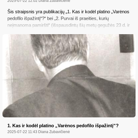
2025-07-22 12:02
Diana Zubavičienė
Šis straipsnis yra publikacijų „1. Kas ir kodėl platino „Varėnos
pedofilo išpažintį“?“ bei „2. Purvai iš praeities, kurių
neįmanoma pamiršti“ (išspausdintų šių metų gegužės 23 d. ir
birželio 6 d. „Merkio krašte“) tęsinys…
1. Kas ir kodėl platino „Varėnos pedofilo išpažintį“?
2025-07-22 11:43
Diana Zubavičienė