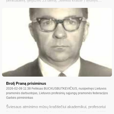
penktadienį, gegužės 23 dieną, „Merkio krašte“) tęsinys…
Brolį Praną prisiminus
2026-02-09 11:38
Feliksas BUCKUSBUTKEVIČIUS, nusipelnęs Lietuvos
pramonės darbuotojas, Lietuvos profesinių sąjungų pramonės federacijos
Garbės pirmininkas
Šviesaus atminimo mūsų kraštiečiui akademikui, profesoriui
Pranui Buckui vasario 17 dieną būtų sukakę 100 metų (1926