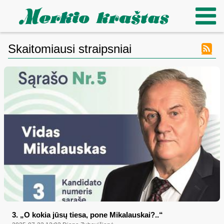
Skaitomiausi straipsniai
3. „O kokia jūsų tiesa, pone Mikalauskai?..“