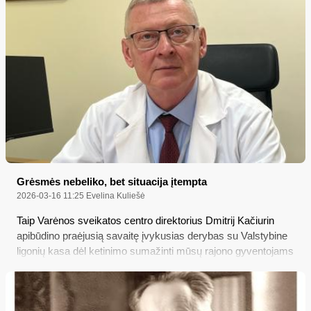
Leonas Tarasevičius.
Grėsmės nebeliko, bet situacija įtempta
2026-03-16 11:25
Evelina Kuliešė
Taip Varėnos sveikatos centro direktorius Dmitrij Kačiurin
apibūdino praėjusią savaitę įvykusias derybas su Valstybine
ligonių kasa dėl ketinimo sumažinti mūsų rajono gyventojams
teikiamas kompensuojamas gydymo paslaugas; apie tai ir
daugiau – šiame „Merkio krašto“ straipsnyje...