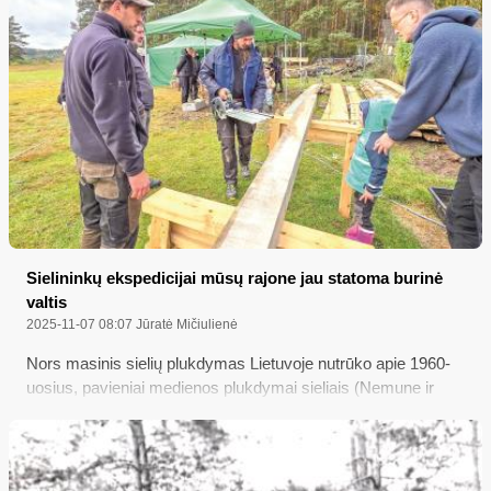
žuvęs 1950 metais. Šį straipsnį publikuoti kartu su pora
nuotraukų į redakciją atnešė V. Saulėno-Žalgirio giminaitis
varėniškis Stasys Saulėnas, o kita giminaitė vilniškė Rita
Končienė raštu plačiau papasakojo apie šio partizano šeimą.
Štai tas pasakojimas...
Sielininkų ekspedicijai mūsų rajone jau statoma burinė
valtis
2025-11-07 08:07
Jūratė Mičiulienė
Nors masinis sielių plukdymas Lietuvoje nutrūko apie 1960-
uosius, pavieniai medienos plukdymai sieliais (Nemune ir
Neryje) dar vyko iki pat XX a. pabaigos, iki 1990-ųjų, – dabar
tai jau tapę istorija...