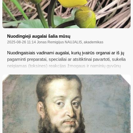
Nuodingieji augalai šalia mūsų
2025-08-26 11:14
Jonas Remigijus NAUJALIS, akademikas
Nuodingaisiais vadinami augalai, kurių įvairūs organai ar iš jų
pagaminti preparatai, specialiai ar atsitiktinai pavartoti, sukelia
neigiamas (toksines) reakcijas žmogaus ir naminių gyvūnų
organizmuose. Augalų nuodingumą lemia specifiniai
biologiškai ypač aktyvūs cheminiai junginiai, kurie gali kauptis
įvairiuose augalų organuose. Lietuvoje savaime auga apie
120-ties rūšių nuodingieji augalai. Daugelis jų labai populiarūs
tarp gyventojų, nes yra itin patrauklios išvaizdos, o žmonės
dažniausiai tiesiog nežino, kurie augalai nuodingi, o kokie ne.
O kai nežino – tada ir bijoti nėra ko, nors daugelis nuodingųjų
augalų yra visai šalia mūsų…