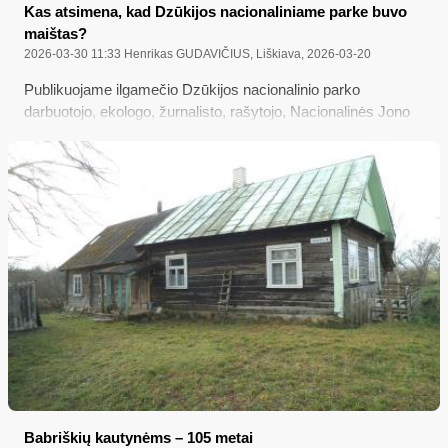
Kas atsimena, kad Dzūkijos nacionaliniame parke buvo
maištas?
2026-03-30 11:33
Henrikas GUDAVIČIUS, Liškiava, 2026-03-20
Publikuojame ilgamečio Dzūkijos nacionalinio parko
darbuotojo, ekologo, žurnalisto, rašytojo, Nacionalinės Jono
Basanavičiaus ir „Sidabrinės bitės“ premijų laureato Henriko
Gudavičiaus laišką, perskaitytą š. m. kovo 20 d.
Marcinkonyse, švenčiant Parko 35-mečio jubiliejų...
Babriškių kautynėms – 105 metai