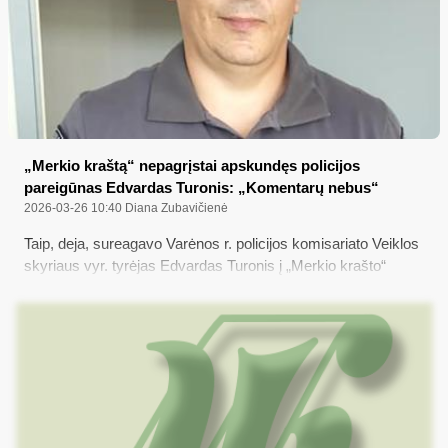
„Merkio kraštą“ nepagrįstai apskundęs policijos
pareigūnas Edvardas Turonis: „Komentarų nebus“
2026-03-26 10:40
Diana Zubavičienė
Taip, deja, sureagavo Varėnos r. policijos komisariato Veiklos
skyriaus vyr. tyrėjas Edvardas Turonis į „Merkio krašto“
kvietimą praėjusią savaitę susitikti ir atsakyti į keletą
klausimų, susijusių su jo akivaizdžiai iš piršto laužtu skundu
prieš UAB „Merkio kraštas“ Žurnalistų etikos inspektoriaus
tarnybai, nes labai panašu, kad tokį skundą pareigūnas galėjo
parašyti arba tik kažkieno gerokai „spustelėtas“, arba iš
visiško nesupratimo, kas irgi mažai tikėtina...