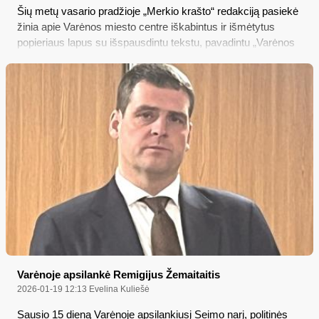
Šių metų vasario pradžioje „Merkio krašto“ redakciją pasiekė
žinia apie Varėnos miesto centre iškabintus ir išmėtytus
popieriaus lapus su išspausdintu tekstu, pavadintu „Varėnos
pedofilo išpažintis“, - apie lytiškai išnaudotus „nepilnamečius
Varėnos ir Varėnos rajono berniukus“, kuriuos neva taip
išnaudojo vienas buvusios Varėnos sporto mokyklos treneris
– bei paantrašte po pavadinimu „Ateina laikas, kai daugiau
tylėti nebegalima…“
Varėnoje apsilankė Remigijus Žemaitaitis
2026-01-19 12:13
Evelina Kuliešė
Sausio 15 dieną Varėnoje apsilankiusį Seimo narį, politinės