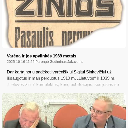
Varėna ir jos apylinkės 1939 metais
2025-10-16 11:55
Parengė Gediminas Jakavonis
Dar kartą noriu padėkoti varėniškiui Sigitui Sinkevičiui už
išsaugotus ir man perduotus 1919 m. „Lietuvos“ ir 1939 m.
„Lietuvos žinių“ komplektus, kurių publikacijas, susijusias su
Varėnos kraštu, pasižadėjau paskelbti varėniškiams. Kas
nustebino vartant ir skaitant to meto Lietuvos laikraščius? Tai
visų pirma puiki, taisyklinga lietuvių kalba 1919 m. leidinyje.
Buvau įsitikinęs, kad mūsų kalbos atgimimas visaip susijęs
tik su visu tarpukario Lietuvos kultūriniu pakilimu, o pasirodo,
kad ir iki tol, nepaisant visų carinės Rusijos draudimų, mes