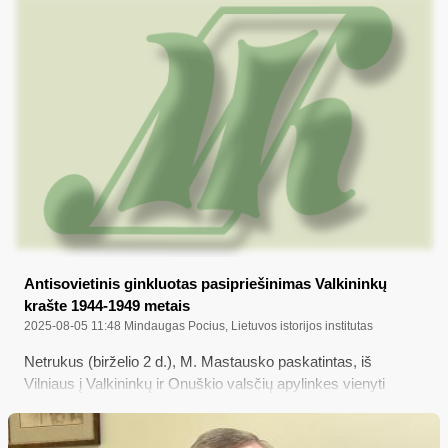
biologiškai ypač aktyvūs cheminiai junginiai, kurie gali kauptis
įvairiuose augalų organuose. Lietuvoje savaime auga apie
120 rūšių nuodingieji augalai. Dar daugiau – apie 200 rūšių
nuodingųjų augalų yra įsivežta (introdukuota) iš įvairių kraštų.
Botanikai tokios kilmės mūsų krašte esančius augalus
vadina svetimžemiais, mat jų natūralaus išplitimo Žemėje
plotai (arealai) nesiekia Lietuvos teritorijos. Daugelis
svetimžemių augalų labai populiarūs tarp gyventojų, nes yra
itin patrauklios išvaizdos, o žmonės dažniausiai tiesiog
nežino, kurie augalai nuodingi, o kokie ne. O kai nežino – tada
ir bijoti nėra ko, nors daugelis nuodingųjų augalų yra visai
šalia mūsų…
Antisovietinis ginkluotas pasipriešinimas Valkininkų
krašte 1944-1949 metais
2025-08-05 11:48
Mindaugas Pocius, Lietuvos istorijos institutas
Netrukus (birželio 2 d.), M. Mastausko paskatintas, iš
Vilniaus į Valkininkų ir Onuškio valsčių apylinkes vienyti
partizanų būrių bei perduoti juos LPS vadovybei atvyko
nepriklausomos Lietuvos kariuomenės leitenantas mokytojas