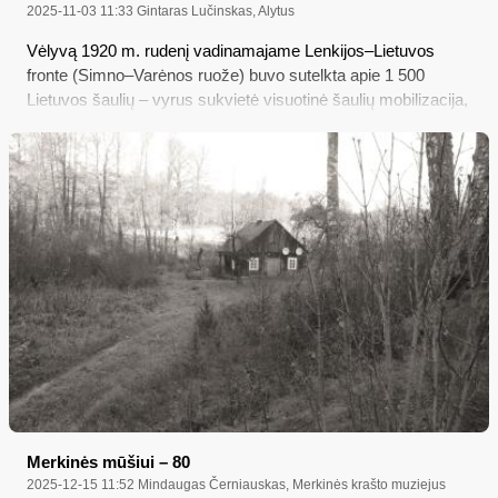
2025-11-03 11:33
Gintaras Lučinskas, Alytus
Vėlyvą 1920 m. rudenį vadinamajame Lenkijos–Lietuvos
fronte (Simno–Varėnos ruože) buvo sutelkta apie 1 500
Lietuvos šaulių – vyrus sukvietė visuotinė šaulių mobilizacija,
kurią spalio 9 d. paskelbė Lietuvos šaulių sąjungos (LŠS)
Centro valdyba; įsakyta rikiuotės mokyti pagreitintai, bet į
frontą siuntė tik savanorius...
Merkinės mūšiui – 80
2025-12-15 11:52
Mindaugas Černiauskas, Merkinės krašto muziejus