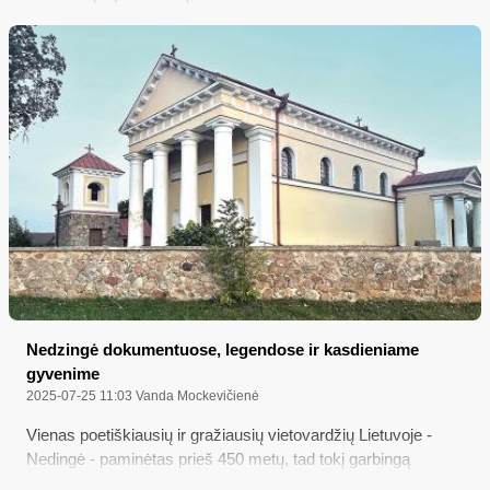
tampa vis aktualesnis. Dauguma mūsų bent kartą gyvenime
esame susidūrę su klausimu: ką daryti su sena skalbimo
mašina, šaldytuvu ar mikrobangų krosnele? Vieni prietaisus
tiesiog išmeta, kiti palieka rūsiuose, o dar kiti ieško tvaresnio
sprendimo – priduoda juos į metalo supirktuvę. Tai ne tik
padeda atsikratyti nereikalingų daiktų, bet ir leidžia prisidėti
prie žiedinės ekonomikos bei gauti finansinę naudą.
Nedzingė dokumentuose, legendose ir kasdieniame
gyvenime
2025-07-25 11:03
Vanda Mockevičienė
Vienas poetiškiausių ir gražiausių vietovardžių Lietuvoje -
Nedingė - paminėtas prieš 450 metų, tad tokį garbingą
jubiliejų dabartinė Nedzingė minės šių metų rugpjūčio 2-ąją...