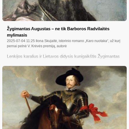
Žygimantas Augustas – ne tik Barboros Radvilaitės
mylimasis
2025-07-04 11:25
Ilona Skujaitė, istorinio romano „Karo nuotaka“, už kurį
pernai pelnė V. Krėvės premiją, autorė
Lenkijos karalius ir Lietuvos didysis kunigaikštis Žygimantas
Augustas ne tik yra suteikęs Merkinei Magdeburgo miesto
teises 1569 metais, bet ir ne kartą joje buvojęs, be to, jo
antrajai žmonai Barborai Radvilaitei mirus Krokuvoje,
Žygimantas Augustas mylimą žmoną į Vilnių palaidoti,
tikėtina, lydėjo keliu per Merkinę ir Varėną – tai „Merkio
kraštui“ patvirtino Merkinės muziejaus direktorius dr.
Žygimantas Buržinskas. O apie kitus užmirštus Žygimanto
Augusto poelgius ir karo politiką, perimant ir ginant Livoniją
(dabartines Estijos ir Latvijos teritorijas) nuo Maskvos caro
Ivano Rūsčiojo, išsamiau pasakoja humanitarinių mokslų
daktarė, istorikė Rasa Leonavičiūtė – Gecevičienė…