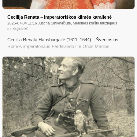
Cecilija Renata – imperatoriškos kilmės karalienė
2025-07-04 11:16
Justina Sinkevičiūtė, Merkinės krašto muziejaus
muziejininkė
Cecilija Renata Habsburgaitė (1611–1644) – Šventosios
Romos imperatoriaus Ferdinando II ir Onos Marijos
Bavarietės duktė, karaliaus Vladislovo Vazos, mirusio
Merkinėje, pirmoji žmona…