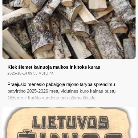
gimtajam sodžiuje“, kurį mums parūpino varėniškis
Gediminas Jakavonis ir kurį publikuojame šio „Merkio krašto“
5 puslapyje...
Kiek šiemet kainuoja malkos ir kitoks kuras
2025-10-14 09:55
Mūsų inf.
Praėjusio mėnesio pabaigoje rajono taryba sprendimu
patvirtino 2025-2026 metų vidutines kuro kainas būstų
šildymo ir karšto vandens paruošimo išlaidų
kompensacijoms, skirtoms socialiai remtiniems
gyventojams, paskaičiuoti, bet tuo pačiu iš tarybai pateiktos
medžiagos galima sužinoti, kiek šįmet vidutiniškai pabrango
ar atpigo kietasis ir kitoks kuras palyginti su ankstesniais
metais...