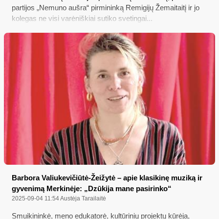
partijos „Nemuno aušra“ pirmininką Remigijų Žemaitaitį ir jo
kolegas ne visi varėniškiai sutiko svetingai...
Barbora Valiukevičiūtė-Žeižytė – apie klasikinę muziką ir
gyvenimą Merkinėje: „Dzūkija mane pasirinko“
2025-09-04 11:54
Austėja Tarailaitė
Smuikininkė, meno edukatorė, kultūrinių projektų kūrėja,